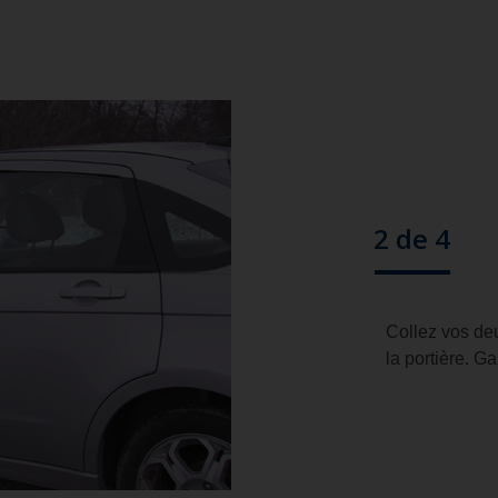
Étape
2 de 4
Collez vos de
la portière. G