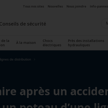
Tous nos sites
Nouvelles
Nous joindre
Info-panne
Conseils de sécurité
 de la
Chocs
Près des installations
À la maison
ion
électriques
hydrauliques
Afficher le sous-menu
nu
Afficher le sous-menu
Afficher le sous-menu
Afficher le s
lignes de distribution
ire après un acciden
i un poteau d’une lig