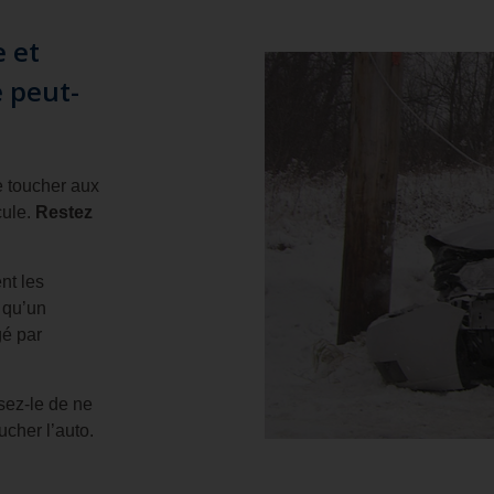
e et
e peut-
e toucher aux
cule.
Restez
nt les
 qu’un
é par
sez-le de ne
ucher l’auto.