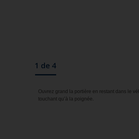
Étape
1 de 4
Ouvrez grand la portière en restant dans le vé
touchant qu’à la poignée.