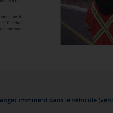
alme et n’en
onnes dans le
de 10 mètres,
cune manœuvre
danger imminent dans le véhicule (véhic