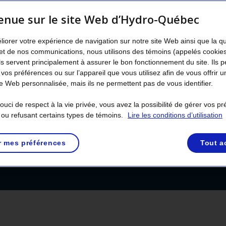
enue sur le site Web d’Hydro-Québec
endommagé
liorer votre expérience de navigation sur notre site Web ainsi que la q
et de nos communications, nous utilisons des témoins (appelés cookie
Ils servent principalement à assurer le bon fonctionnement du site. Ils 
 vos préférences ou sur l’appareil que vous utilisez afin de vous offrir u
cute un poteau de ligne, un fil électrique peut 
 Web personnalisée, mais ils ne permettent pas de vous identifier.
lectrique grave. Attention : dans l’énervement s
on peut facilement ne pas voir le fil.
uci de respect à la vie privée, vous avez la possibilité de gérer vos p
 ou refusant certains types de témoins.
Lire les conditions d’utilisation
r mes préférences
Tout a