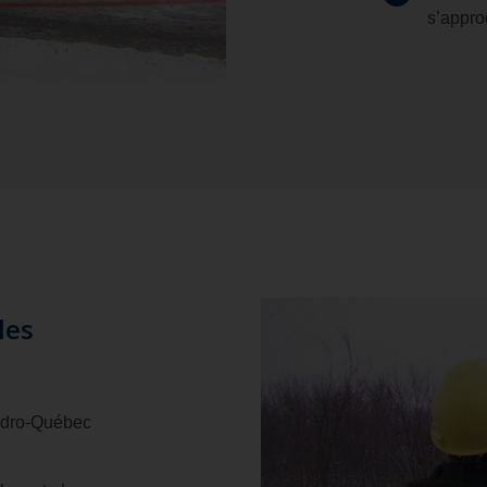
s’appro
les
Hydro-Québec