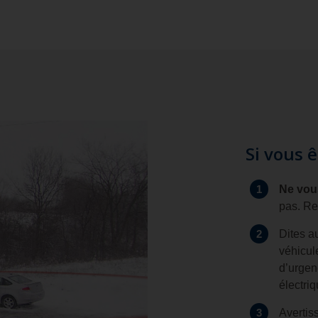
Si vous 
1
Ne vou
pas. Re
2
Dites au
véhicul
d’urgen
électri
3
Avertis