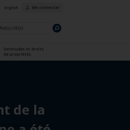
Me connecter
s
English
Lancer
la
recherche
Servitudes et droits
de propriétés
ous-menu
Afficher le sous-menu
t de la
ne a été