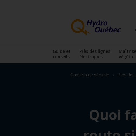
Passer
Passer
au
au
contenu
menu
principal
de
pied
de
page
Guide et
Près des lignes
Maîtrise
conseils
électriques
végétat
Afficher le sous-me
Conseils de sécurité
Près des 
Quoi fa
route s