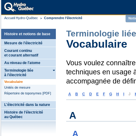
Accueil Hydro-Québec
Comprendre l’électricité
Noti
Terminologie liée 
Histoire et notions de base
Vocabulaire
Mesure de l'électricité
Courant continu
et courant alternatif
Vous voulez connaître
Au niveau de l'atome
Terminologie liée
techniques en usage 
à l'électricité
accompagnée de définit
Vocabulaire
Unités de mesure
Répertoire de toponymes [PDF]
A
B
C
D
E
F
G
H
I
J
L'électricité dans la nature
A
Histoire de l'électricité
au Québec
A