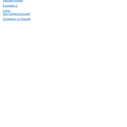
Sarcelle-Rupert
Eastmain-1
Ligne
des Cèdres‑Cornwall
Complexe La Grande