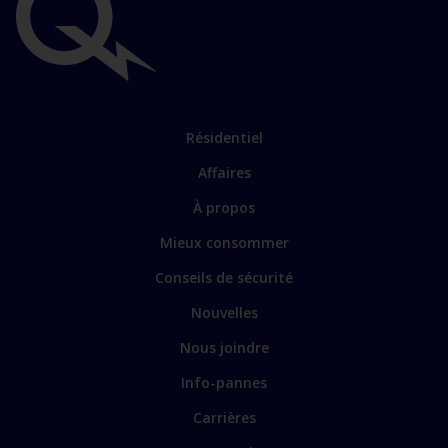
Liens
importants
Lien
Résidentiel
vers
Affaires
les
sections
Lien
À propos
principales
vers
Mieux consommer
certains
sites
Conseils de sécurité
spécialisés
Nouvelles
Nous joindre
Info-pannes
Carrières