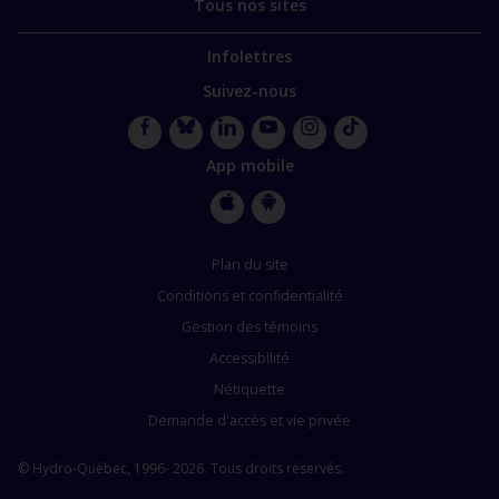
Tous nos sites
Infolettres
Suivez-nous
Facebook
Bluesky
LinkedIn
YouTube
Instagram
TikTok
App mobile
Apple
Google
Store
Store
Plan du site
Conditions et confidentialité
Gestion des témoins
Accessibilité
Nétiquette
Demande d'accès et vie privée
© Hydro-Québec, 1996- 2026. Tous droits réservés.