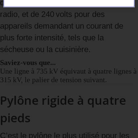
domestiques comme le téléviseur et la
radio, et de 240 volts pour des
appareils demandant un courant de
plus forte intensité, tels que la
sécheuse ou la cuisinière.
Saviez-vous que...
Une ligne à 735 kV équivaut à quatre lignes à
315 kV, le palier de tension suivant.
Pylône rigide à quatre
pieds
C’est le pylône le plus utilisé pour les