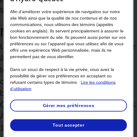
transporter davantage d’électricité.
Afin d’améliorer votre expérience de navigation sur notre
site Web ainsi que la qualité de nos contenus et de nos
communications, nous utilisons des témoins (appelés
Mesure de la tension
cookies en anglais). Ils servent principalement à assurer le
bon fonctionnement du site. Ils peuvent aussi porter sur vos
préférences ou sur l’appareil que vous utilisez afin de vous
Le courant électrique peut se comparer
offrir une expérience Web personnalisée, mais ils ne
à l’eau dans un boyau d’arrosage. La
permettent pas de vous identifier.
tension, mesurée en volts (V),
Dans un souci de respect à la vie privée, vous avez la
possibilité de gérer vos préférences en acceptant ou
correspond à la pression dans le
refusant certains types de témoins.
Lire les conditions
d’utilisation
boyau. Le réseau principal d’Hydro-
Québec a une tension de 735 000 volts.
Gérer mes préférences
À la maison, on utilise des tensions de
Tout accepter
120 volts pour alimenter des appareils