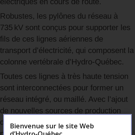
électriques en cours de route.
Robustes, les pylônes du réseau à
735 kV sont conçus pour supporter les
fils de ces lignes aériennes de
transport d’électricité, qui composent la
colonne vertébrale d’Hydro-Québec.
Toutes ces lignes à très haute tension
sont interconnectées pour former un
réseau intégré, ou maillé. Avec l’ajout
de nouvelles sources de production
d’électricité propre et renouvelable,
Bienvenue sur le site Web
d’Hydro-Québec
presque toutes les lignes doivent