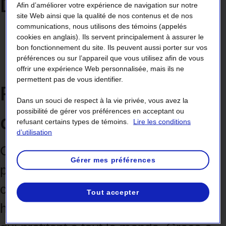
Dans cette page :
Afin d’améliorer votre expérience de navigation sur notre
site Web ainsi que la qualité de nos contenus et de nos
communications, nous utilisons des témoins (appelés
Pourquoi nous vous consultons ?
cookies en anglais). Ils servent principalement à assurer le
Qui participe ?
bon fonctionnement du site. Ils peuvent aussi porter sur vos
préférences ou sur l’appareil que vous utilisez afin de vous
Comment et quand participer ?
offrir une expérience Web personnalisée, mais ils ne
permettent pas de vous identifier.
Pourquoi nous vous
Dans un souci de respect à la vie privée, vous avez la
possibilité de gérer vos préférences en acceptant ou
consultons ?
refusant certains types de témoins.
Lire les conditions
d’utilisation
Connaître vos idées et vos
Gérer mes préférences
préoccupations est essentiel à la
création de projets qui s’intègrent
Tout accepter
harmonieusement dans votre milieu et