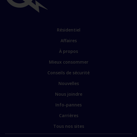
Liens
importants
Lien
Résidentiel
vers
Affaires
les
sections
Lien
À propos
principales
vers
Mieux consommer
certains
sites
Conseils de sécurité
spécialisés
Nouvelles
Nous joindre
Info-pannes
Carrières
Tous nos sites