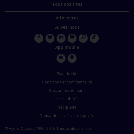
Tous nos sites
Infolettres
Suivez-nous
Facebook
Bluesky
LinkedIn
YouTube
Instagram
TikTok
App mobile
Apple
Google
Store
Store
Plan du site
Conditions et confidentialité
Gestion des témoins
Accessibilité
Nétiquette
Demande d'accès et vie privée
© Hydro-Québec, 1996- 2026. Tous droits réservés.