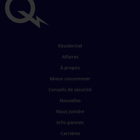
Liens
importants
Lien
Résidentiel
vers
Affaires
les
sections
Lien
À propos
principales
vers
Mieux consommer
certains
sites
Conseils de sécurité
spécialisés
Nouvelles
Nous joindre
Info-pannes
Carrières