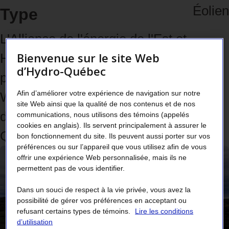
Éolien
Type
L'Alliance de l'énergie de l'Est et
Bienvenue sur le site Web
Hydro-Québec consolident leur
d’Hydro-Québec
partenariat en ajoutant l'entente
Afin d’améliorer votre expérience de navigation sur notre
Wetsok aux opportunités de
site Web ainsi que la qualité de nos contenus et de nos
développement éolien dans l'est du
communications, nous utilisons des témoins (appelés
cookies en anglais). Ils servent principalement à assurer le
Québec.
bon fonctionnement du site. Ils peuvent aussi porter sur vos
préférences ou sur l’appareil que vous utilisez afin de vous
offrir une expérience Web personnalisée, mais ils ne
permettent pas de vous identifier.
Dans un souci de respect à la vie privée, vous avez la
possibilité de gérer vos préférences en acceptant ou
refusant certains types de témoins.
Lire les conditions
d’utilisation