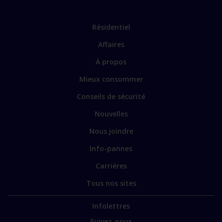
importants
Lien
Résidentiel
vers
Affaires
les
sections
Lien
À propos
principales
vers
Mieux consommer
certains
sites
Conseils de sécurité
spécialisés
Nouvelles
Nous joindre
Info-pannes
Carrières
Tous nos sites
Infolettres
Suivez-nous