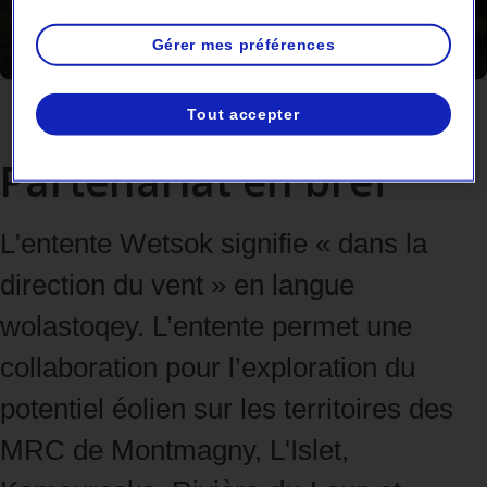
Gérer mes préférences
Tout accepter
Partenariat en bref
L'entente Wetsok signifie « dans la
direction du vent » en langue
wolastoqey. L’entente permet une
collaboration pour l’exploration du
potentiel éolien sur les territoires des
MRC de Montmagny, L'Islet,