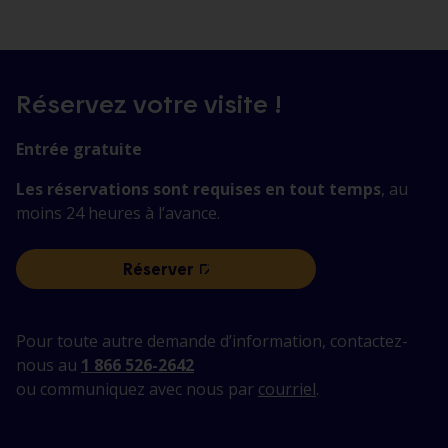
Réservez votre visite !
Entrée gratuite
Les réservations sont requises en tout temps
, au
moins 24 heures à l’avance.
Réserver
,
pour
visiter
Pour toute autre demande d’information, contactez-
l’aménagement
nous au
1 866 526-2642
Daniel
ou communiquez avec nous par
courriel
.
Johnson
Manic
5