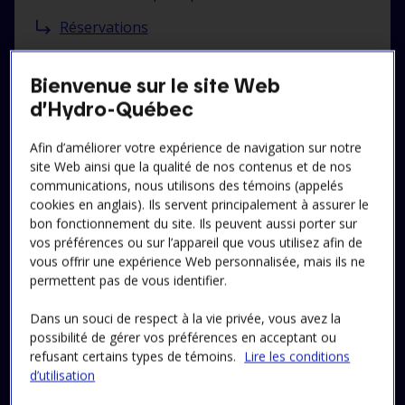
Réservations
Bienvenue sur le site Web
d’Hydro-Québec
Visites scolaires :
Afin d’améliorer votre expérience de navigation sur notre
Consultez notre offre et
site Web ainsi que la qualité de nos contenus et de nos
réservez ici
communications, nous utilisons des témoins (appelés
cookies en anglais). Ils servent principalement à assurer le
bon fonctionnement du site. Ils peuvent aussi porter sur
vos préférences ou sur l’appareil que vous utilisez afin de
vous offrir une expérience Web personnalisée, mais ils ne
permettent pas de vous identifier.
Dans un souci de respect à la vie privée, vous avez la
Plein les yeux !
possibilité de gérer vos préférences en acceptant ou
refusant certains types de témoins.
Lire les conditions
Obtenez dès maintenant un avant‑goût en images de
d’utilisation
votre visite guidée !