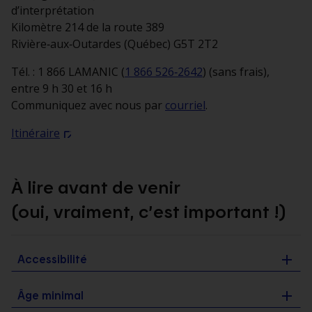
d’interprétation
Kilomètre 214 de la route 389
Rivière‑aux‑Outardes (Québec) G5T 2T2
Tél. : 1 866 LAMANIC (
1 866 526‑2642
) (sans frais),
entre 9 h 30 et 16 h
Communiquez avec nous par
courriel
.
Itinéraire
À lire avant de venir
(oui, vraiment, c’est important !)
Accessibilité
Âge minimal