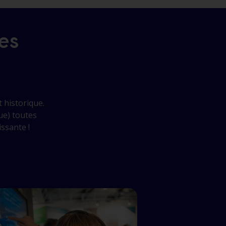
es
t historique.
ue) toutes
issante !