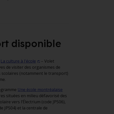
rt disponible
e
La culture à l'école
– Volet
ves de visiter des organismes de
ies scolaires (notamment le transport)
me.
programme
Une école montréalaise
res situées en milieu défavorisé des
olaire vers l’Électrium (code JP506),
de JP504) et la centrale de