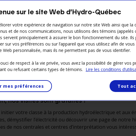
enue sur le site Web d’Hydro-Québec
liorer votre expérience de navigation sur notre site Web ainsi que la 
nus et de nos communications, nous utilisons des témoins (appelés 
Ils servent principalement à assurer le bon fonctionnement du site. Ils
er sur vos préférences ou sur l’appareil que vous utilisez afin de vous 
e Web personnalisée, mais ils ne permettent pas de vous identifier.
uci de respect à la vie privée, vous avez la possibilité de gérer vos 
ant ou refusant certains types de témoins.
Lire les conditions d’utilis
d’une sortie scolaire différente
ante avec vos élèves ?
r mes préférences
Tout ac
n, nos visites sont gratuites !
initier votre classe à la production hydroélectrique et aux é
s, démystifier l’électricité ou découvrir une page de notre hi
ées de nos centrales et centres d’interprétation vous intéres