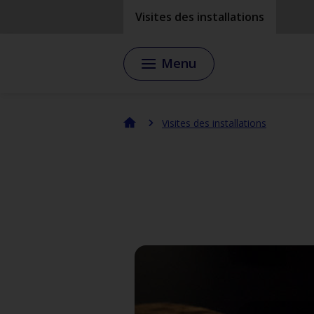
Passer
Passer
Visites des installations
au
au
contenu
menu
principal
de
Menu
pied
de
page
Visites des installations