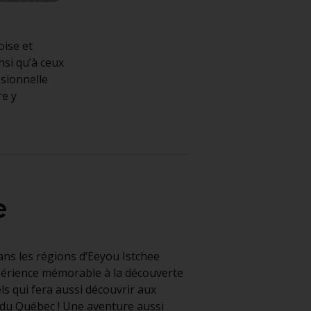
oise et
si qu’à ceux
sionnelle
re y
e
dans les régions d’Eeyou Istchee
périence mémorable à la découverte
ls qui fera aussi découvrir aux
 du Québec ! Une aventure aussi