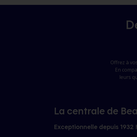
virtuelles
D
Offrez à vos
En compag
leurs qu
La centrale de Be
Exceptionnelle depuis 1932 