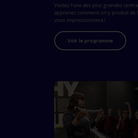
Visitez l’une des plus grandes cent
apprenez comment on y produit de l’é
vous impressionnera !
Voir le programme
de
la
centrale
de
Beauharnois