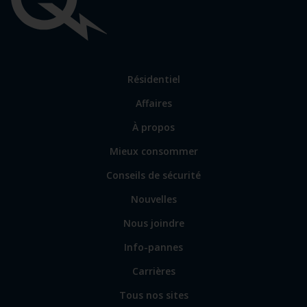
Liens
importants
Lien
Résidentiel
vers
Affaires
les
sections
Lien
À propos
principales
vers
Mieux consommer
certains
sites
Conseils de sécurité
spécialisés
Nouvelles
Nous joindre
Info-pannes
Carrières
Tous nos sites