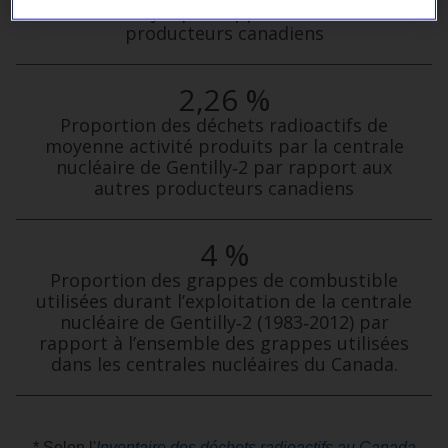
de Gentilly‑2 par rapport aux autres
producteurs canadiens
2,26 %
Proportion des déchets radioactifs de
moyenne activité produits par la centrale
nucléaire de Gentilly‑2 par rapport aux
autres producteurs canadiens
4 %
Proportion des grappes de combustible
utilisées durant l’exploitation de la centrale
nucléaire de Gentilly‑2 (1983‑2012) par
rapport à l’ensemble des grappes utilisées
dans les centrales nucléaires du Canada.
* Selon l'
Inventaire des déchets radioactifs au Canada