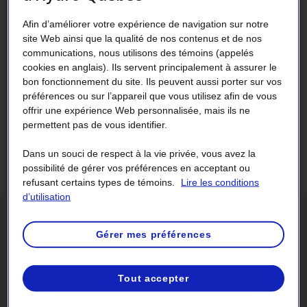
sur le site de Gentilly-2, soit dans l'aire de stockage des
déchets radioactifs et, depuis 2009, dans une installation
Afin d’améliorer votre expérience de navigation sur notre
de gestion des déchets radioactifs solides. Le combustible
site Web ainsi que la qualité de nos contenus et de nos
communications, nous utilisons des témoins (appelés
irradié est entreposé dans l'aire de stockage à sec. La
cookies en anglais). Ils servent principalement à assurer le
gestion des déchets radioactifs et du combustible irradié
bon fonctionnement du site. Ils peuvent aussi porter sur vos
met en œuvre des procédures de radioprotection et de
préférences ou sur l’appareil que vous utilisez afin de vous
surveillance environnementale rigoureuses visant à
offrir une expérience Web personnalisée, mais ils ne
assurer la protection du personnel, de la population et de
permettent pas de vous identifier.
l'environnement.
Dans un souci de respect à la vie privée, vous avez la
possibilité de gérer vos préférences en acceptant ou
refusant certains types de témoins.
Lire les conditions
d’utilisation
Statistiques clés
Gérer mes préférences
0,05 %
Tout accepter
Proportion des déchets radioactifs de faible
activité produits par la centrale nucléaire