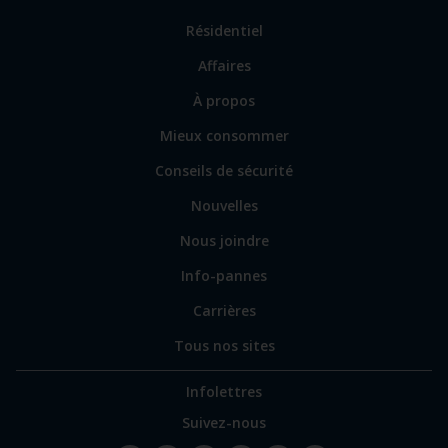
Lien
Résidentiel
vers
Affaires
les
sections
Lien
À propos
principales
vers
Mieux consommer
certains
sites
Conseils de sécurité
spécialisés
Nouvelles
Nous joindre
Info-pannes
Carrières
Tous nos sites
Infolettres
Suivez-nous