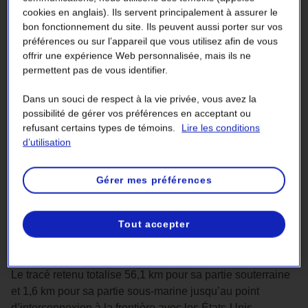
Entre les deux variantes dans la partie nord de la ligne,
le
cookies en anglais). Ils servent principalement à assurer le
tracé retenu
est celui de moindre impact : il emprunte le
bon fonctionnement du site. Ils peuvent aussi porter sur vos
préférences ou sur l’appareil que vous utilisez afin de vous
rang Saint-Raphaël, le rang Saint-Claude, la montée
offrir une expérience Web personnalisée, mais ils ne
Signer, le rang Saint-Marc, la route Édouard-VII et la
permettent pas de vous identifier.
montée Saint-Jacques, dans les municipalités de Saint-
Philippe et de Saint-Jacques-le-Mineur. Ce tracé offre les
Dans un souci de respect à la vie privée, vous avez la
avantages suivants :
possibilité de gérer vos préférences en acceptant ou
refusant certains types de témoins.
Lire les conditions
la présence de moins de résidences et d'entreprises ;
d’utilisation
moins de circulation ;
l'existence de chemins de contournement pour
Gérer mes préférences
circuler pendant les travaux ;
une longueur plus courte ;
Tout accepter
moins d'enjeux techniques ;
une utilisation du territoire plus saisonnière.
Le tracé retenu totalise 56,1 km pour sa partie souterraine
et 1,6 km pour sa partie sous-marine jusqu’au point
d’interconnexion à la frontière avec les États-Unis.