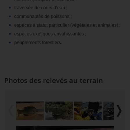
traversée de cours d’eau ;
communautés de poissons ;
espèces à statut particulier (végétales et animales) ;
espèces exotiques envahissantes ;
peuplements forestiers.
Photos des relevés au terrain
Diaporama
Image
Imag
Le
précédent
suiva
contenu