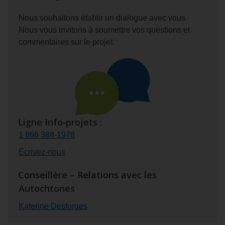
remis
de
Nous souhaitons établir un dialogue avec vous.
à
la
Nous vous invitons à soumettre vos questions et
l’eau.
rivière
commentaires sur le projet.
Richeli
pour
caractér
les
commun
de
poisson
Ligne
Info‑projets :
1 866 388‑1978
Écrivez‑nous
Conseillère – Relations avec les
Autochtones
Katerine Desforges