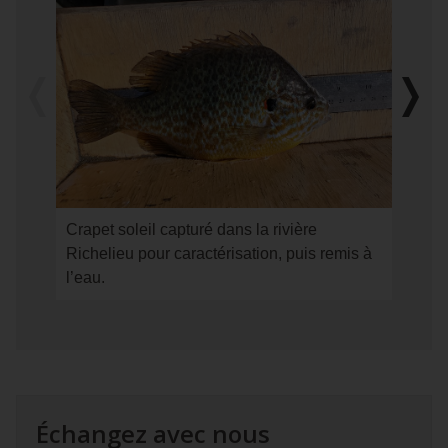
qui
suit
est
un
diaporama
Image
Imag
précédent
suiva
d’images
sur :
Les
normes
Crapet
Crapet soleil capturé dans la rivière
Pêche
soleil
Richelieu pour caractérisation, puis remis à
à
capturé
l’eau.
la
dans
seine
la
de
rivière
rivage
Richelieu
réalisé
pour
dans
caractérisation,
le
Échangez avec nous
puis
secteur