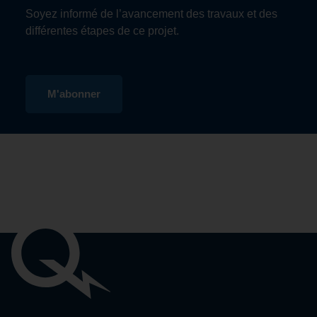
Soyez informé de l’avancement des travaux et des
différentes étapes de ce projet.
à
M'abonner
l’infolettre
du
Ligne
d’interconnexion
HertelNew
York
Liens
importants