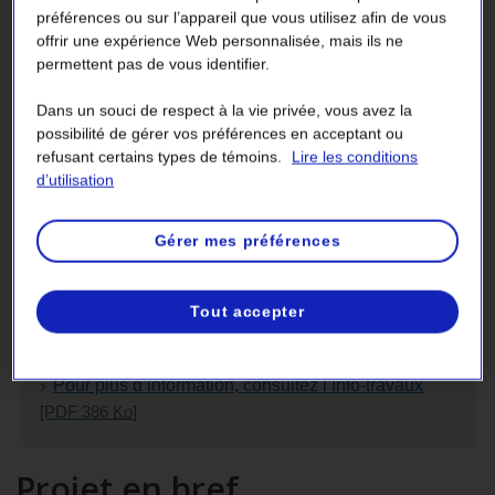
préférences ou sur l’appareil que vous utilisez afin de vous
Solution retenue et travaux
offrir une expérience Web personnalisée, mais ils ne
permettent pas de vous identifier.
Pour nous joindre
Dans un souci de respect à la vie privée, vous avez la
possibilité de gérer vos préférences en acceptant ou
refusant certains types de témoins.
Lire les conditions
d’utilisation
Début des travaux
Gérer mes préférences
Les travaux de déboisement et d’aménagement
d’accès liés à la construction du poste de
Bonsecours et de la ligne d’alimentation ainsi qu’à
Tout accepter
l’agrandissement du poste de Stukely débuteront en
janvier 2025.
Pour plus d’information, consultez l’Info-travaux
[PDF 386
Ko
]
Projet en bref