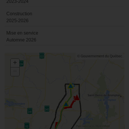
2023-2024
Construction
2025-2026
Mise en service
Automne 2026
+
Zoom
In
−
Zoom
Out