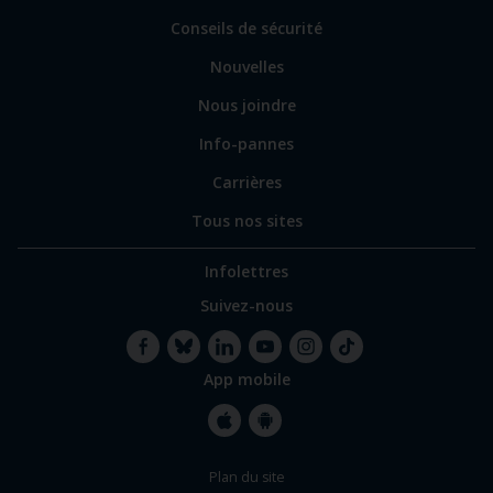
sites
Conseils de sécurité
spécialisés
Nouvelles
Nous joindre
Info-pannes
Carrières
Tous nos sites
Infolettres
Suivez-nous
App mobile
Facebook
Bluesky
LinkedIn
YouTube
Instagram
TikTok
Apple
Google
Plan du site