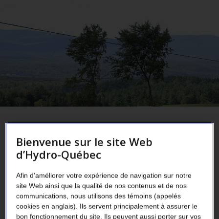
section
Projet en bref
Bienvenue sur le site Web
en
d’Hydro-Québec
cours
Démarche environnementale
Afin d’améliorer votre expérience de navigation sur notre
site Web ainsi que la qualité de nos contenus et de nos
communications, nous utilisons des témoins (appelés
Participation du public
cookies en anglais). Ils servent principalement à assurer le
bon fonctionnement du site. Ils peuvent aussi porter sur vos