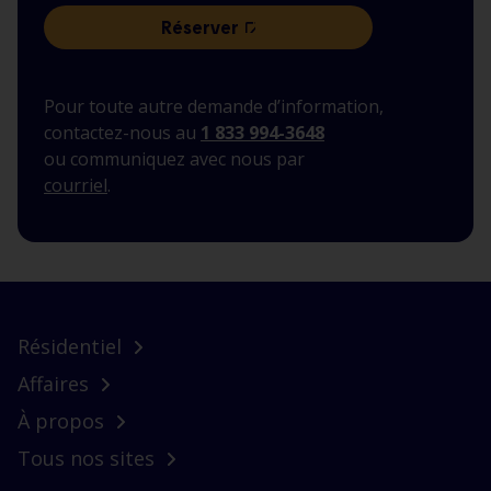
Réserver
,
pour
visiter
Pour toute autre demande d’information,
la
contactez-nous au
1 833 994-3648
centrale
ou communiquez avec nous par
de
courriel
.
la
romaine
1
Résidentiel
Affaires
À propos
Tous nos sites