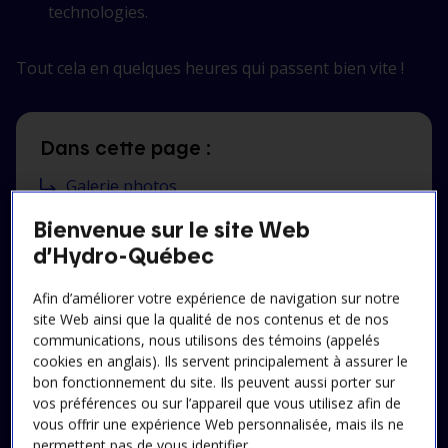
technologies.
Tout cela en quelques heures qui passent bien vite !
Dans cette page :
Galerie photos
Le saviez-vous ?
Bienvenue sur le site Web
d’Hydro-Québec
Mon histoire
Afin d’améliorer votre expérience de navigation sur notre
Informations pratiques
site Web ainsi que la qualité de nos contenus et de nos
Réservations
communications, nous utilisons des témoins (appelés
cookies en anglais). Ils servent principalement à assurer le
bon fonctionnement du site. Ils peuvent aussi porter sur
vos préférences ou sur l’appareil que vous utilisez afin de
vous offrir une expérience Web personnalisée, mais ils ne
Visites scolaires :
permettent pas de vous identifier.