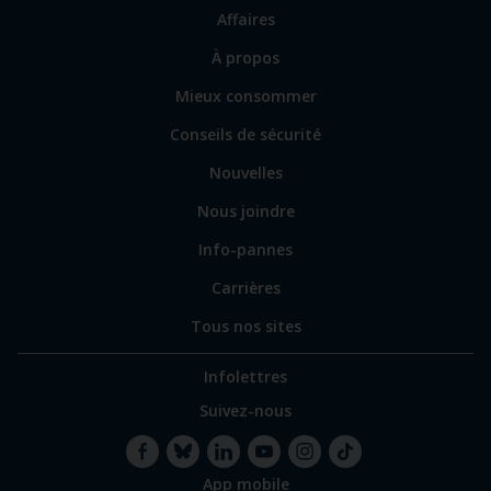
vers
Affaires
les
sections
Lien
À propos
principales
vers
Mieux consommer
certains
sites
Conseils de sécurité
spécialisés
Nouvelles
Nous joindre
Info-pannes
Carrières
Tous nos sites
Infolettres
Suivez-nous
App mobile