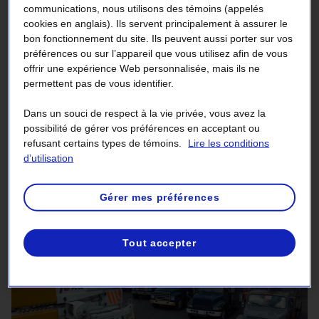
communications, nous utilisons des témoins (appelés
Conditions
cookies en anglais). Ils servent principalement à assurer le
bon fonctionnement du site. Ils peuvent aussi porter sur vos
Automobiles, camions légers, camions
préférences ou sur l’appareil que vous utilisez afin de vous
de gamme moyenne, motoneiges,
offrir une expérience Web personnalisée, mais ils ne
permettent pas de vous identifier.
véhicules tout-terrain
Dans un souci de respect à la vie privée, vous avez la
Pour acheter ce type de véhicules, communiquez avec les
possibilité de gérer vos préférences en acceptant ou
entreprises partenaires indiquées ci-dessous. Le grand
refusant certains types de témoins.
Lire les conditions
public n'a pas accès à ces ventes aux enchères. Seules
d’utilisation
les entreprises qui détiennent un permis de commerçant
peuvent y assister.
Gérer mes préférences
Tout accepter