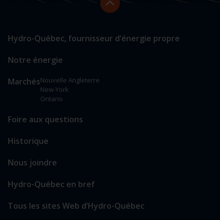
en
début
de
PIED
Lien
page
Hydro-Québec, fournisseur d’énergie propre
vers
DE
les
PAGE
Notre énergie
sections
principales
Nouvelle Angleterre
Marchés
New-York
Ontario
Foire aux questions
Historique
Nous joindre
Hydro-Québec en bref
Tous les sites Web d’Hydro-Québec