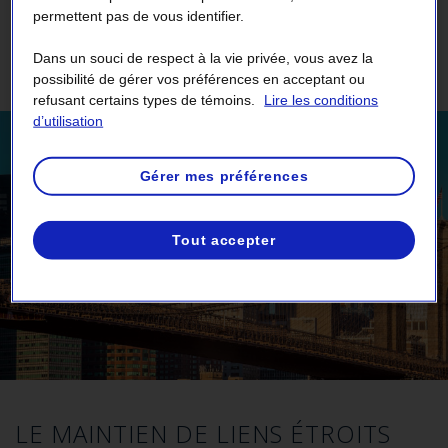
puissance durant les pointes respectives des
permettent pas de vous identifier.
parties, soit l’hiver pour le Québec et l’été pour
Dans un souci de respect à la vie privée, vous avez la
l’État de New York).
possibilité de gérer vos préférences en acceptant ou
refusant certains types de témoins.
Lire les conditions
d’utilisation
Gérer mes préférences
Tout accepter
LE MAINTIEN DE LIENS ÉTROITS