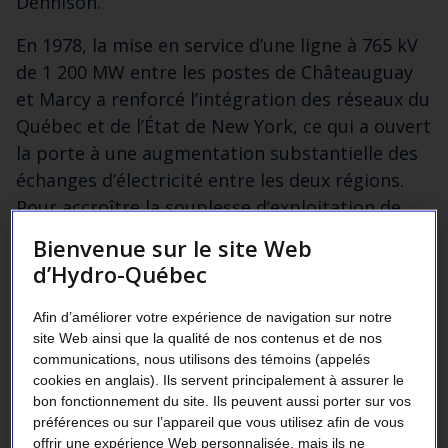
Dennison.
En 1978, la mise en service d’une ligne à 765 kV
de 1 200 MW entre les postes de Châteauguay
et Marcy a renforcé l’intégration des réseaux du
Québec et de l’État de New York, ce qui a ouvert
la porte à une augmentation substantielle des
échanges d’électricité entre les deux régions.
Pour accroître la souplesse d’exploitation de
cette ligne, Hydro-Québec a déployé un
Bienvenue sur le site Web
convertisseur à courant continu au poste de
d’Hydro-Québec
Châteauguay en 1984.
Afin d’améliorer votre expérience de navigation sur notre
Ces liaisons ont pavé la voie à la conclusion de
site Web ainsi que la qualité de nos contenus et de nos
plusieurs accords à long terme entre Hydro-
communications, nous utilisons des témoins (appelés
cookies en anglais). Ils servent principalement à assurer le
Québec et la New York Power Authority (NYPA),
bon fonctionnement du site. Ils peuvent aussi porter sur vos
notamment, concernant la fourniture d’énergie
préférences ou sur l’appareil que vous utilisez afin de vous
et de puissance (y compris l’échange de
offrir une expérience Web personnalisée, mais ils ne