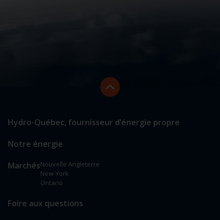
Retourner
en
début
de
PIED
Lien
page
Hydro-Québec, fournisseur d’énergie propre
vers
DE
les
PAGE
Notre énergie
sections
principales
Nouvelle Angleterre
Marchés
New-York
Ontario
Foire aux questions