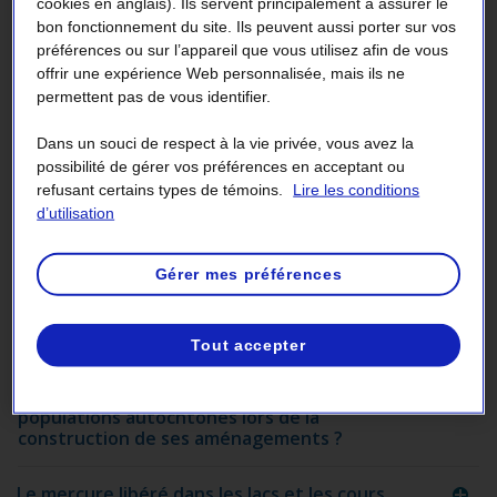
Quelle quantité d’énergie Hydro‑Québec
cookies en anglais). Ils servent principalement à assurer le
vend-elle aux marchés hors Québec ?
bon fonctionnement du site. Ils peuvent aussi porter sur vos
préférences ou sur l’appareil que vous utilisez afin de vous
offrir une expérience Web personnalisée, mais ils ne
L’hydroélectricité québécoise est‑elle bon
permettent pas de vous identifier.
marché ?
Dans un souci de respect à la vie privée, vous avez la
En quoi l’importation d’électricité
possibilité de gérer vos préférences en acceptant ou
d’Hydro‑Québec est-elle avantageuse pour
refusant certains types de témoins.
Lire les conditions
les clients de la Nouvelle‑Angleterre ou de
d’utilisation
l’État de New York ?
Gérer mes préférences
Hydro‑Québec peut-elle livrer de
l’électricité à la Nouvelle‑Angleterre
pendant l’hiver, période de pointe pour le
réseau québécois ?
Tout accepter
Hydro‑Québec a-t-elle déraciné des
populations autochtones lors de la
construction de ses aménagements ?
Le mercure libéré dans les lacs et les cours