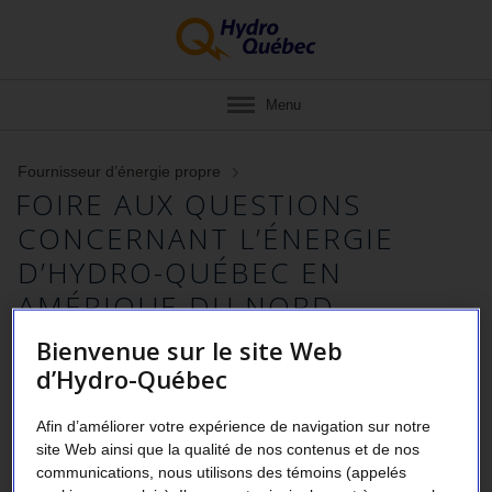
Menu
Fournisseur d’énergie propre
FOIRE AUX QUESTIONS
CONCERNANT L’ÉNERGIE
D’HYDRO-QUÉBEC EN
AMÉRIQUE DU NORD
Bienvenue sur le site Web
d’Hydro-Québec
L’hydroélectricité produite au Québec est-
Afin d’améliorer votre expérience de navigation sur notre
elle à émission zéro ?
site Web ainsi que la qualité de nos contenus et de nos
communications, nous utilisons des témoins (appelés