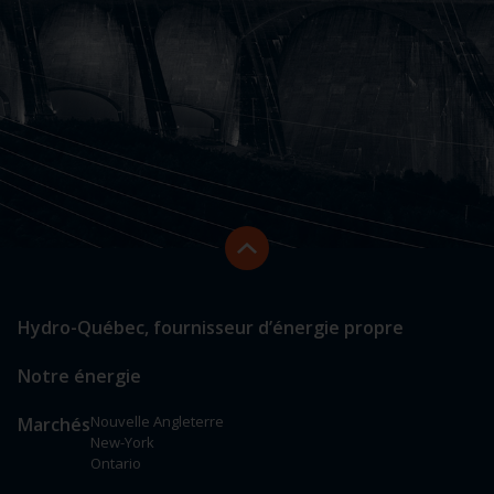
Retourner
en
début
de
PIED
Lien
page
Hydro-Québec, fournisseur d’énergie propre
vers
DE
les
PAGE
Notre énergie
sections
principales
Nouvelle Angleterre
Marchés
New-York
Ontario