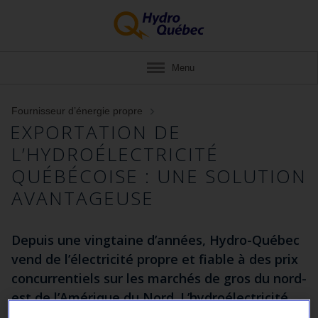
Menu
Fournisseur d’énergie propre
EXPORTATION DE
L’HYDROÉLECTRICITÉ
QUÉBÉCOISE : UNE SOLUTION
AVANTAGEUSE
Depuis une vingtaine d’années, Hydro-Québec
vend de l’électricité propre et fiable à des prix
concurrentiels sur les marchés de gros du nord-
est de l’Amérique du Nord. L’hydroélectricité
québécoise présente un double avantage pour