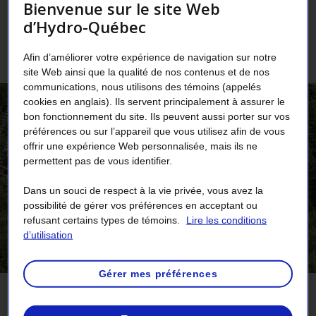
Bienvenue sur le site Web
les marchés hors Québec, car elle leur permet
d’Hydro-Québec
de réduire leurs émissions de GES tout en
profitant de prix très stables.
Afin d’améliorer votre expérience de navigation sur notre
site Web ainsi que la qualité de nos contenus et de nos
communications, nous utilisons des témoins (appelés
cookies en anglais). Ils servent principalement à assurer le
bon fonctionnement du site. Ils peuvent aussi porter sur vos
préférences ou sur l’appareil que vous utilisez afin de vous
offrir une expérience Web personnalisée, mais ils ne
permettent pas de vous identifier.
Dans un souci de respect à la vie privée, vous avez la
possibilité de gérer vos préférences en acceptant ou
refusant certains types de témoins.
Lire les conditions
d’utilisation
Gérer mes préférences
ACTIVITÉS D’HYDRO-QUÉBEC SUR