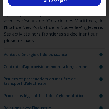
Tout accepter
SES MARCHÉS D’EXPORTATION
Hydro-Québec exploite des interconnexions
avec les réseaux de l’Ontario, des Maritimes, de
l’État de New York et de la Nouvelle-Angleterre.
Ses activités hors frontières se déclinent sur
plusieurs axes.
Ventes d’énergie et de puissance
Contrats d’approvisionnement à long terme
Projets et partenariats en matière de
transport d’électricité
Processus législatifs et de réglementation
Relations avec l’industrie