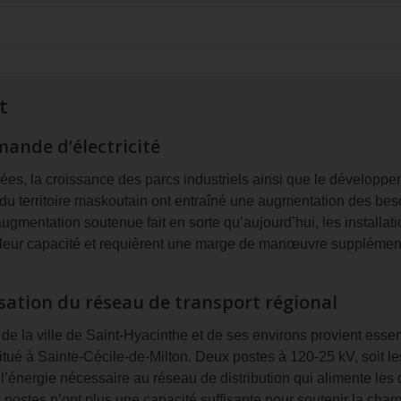
t
mande d’électricité
es, la croissance des parcs industriels ainsi que le développe
du territoire maskoutain ont entraîné une augmentation des besoi
ugmentation soutenue fait en sorte qu’aujourd’hui, les installati
eur capacité et requièrent une marge de manœuvre supplémenta
isation du réseau de transport régional
é de la ville de Saint-Hyacinthe et de ses environs provient esse
tué à Sainte-Cécile-de-Milton. Deux postes à 120-25 kV, soit l
 l’énergie nécessaire au réseau de distribution qui alimente les
ostes n’ont plus une capacité suffisante pour soutenir la char