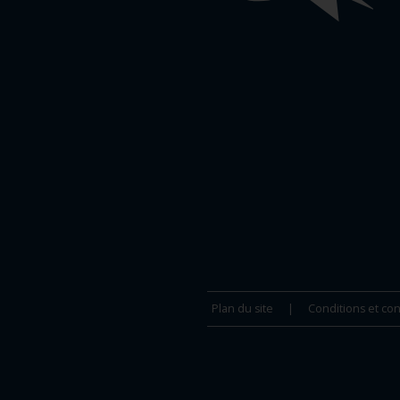
importants
Plan du site
Conditions et con