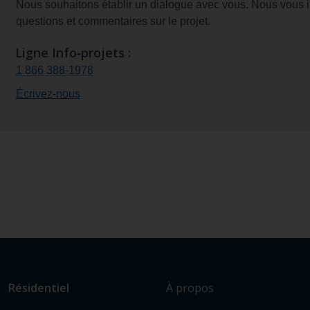
Nous souhaitons établir un dialogue avec vous. Nous vous i
questions et commentaires sur le projet.
Ligne
Info‑projets :
1 866 388‑1978
Écrivez‑nous
L
Lien
À propos
Résidentiel
i
vers