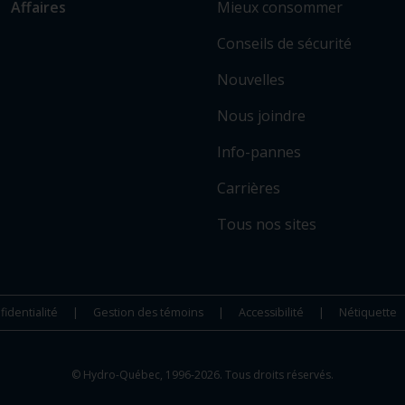
Mieux consommer
Affaires
e
les
n
sections
Conseils de sécurité
v
principales
e
Nouvelles
r
Nous joindre
s
c
Info-pannes
e
r
Carrières
t
Tous nos sites
a
i
n
s
fidentialité
Gestion des témoins
Accessibilité
Nétiquette
s
i
t
© Hydro-Québec, 1996-2026. Tous droits réservés.
e
s