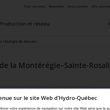
Tous nos sites
Nouvelles
Nous joindre
Info-panne
Production et réseau
er l'énergie de demain
Afficher le sous-menu
 de la Montérégie–Sainte-Rosal
enue sur le site Web d’Hydro-Québec
liorer votre expérience de navigation sur notre site Web ainsi que la q