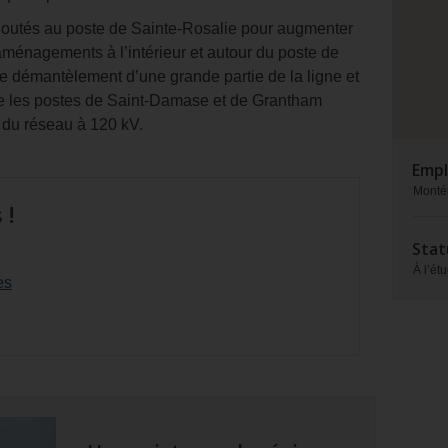
proj
joutés au poste de Sainte-Rosalie pour augmenter
éaménagements à l’intérieur et autour du poste de
 démantèlement d’une grande partie de la ligne et
re les postes de Saint-Damase et de Grantham
 du réseau à 120 kV.
Emp
Monté
 !
Stat
À l’ét
es