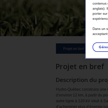
contenus 
anglais). 
porter sur
expérience
Dans un so
acceptant
Gére
section
Projet en bref
Soluti
en
cours
Projet en bref
Description du pro
Hydro-Québec construira une n
d’environ 12 km, à partir du p
autre ligne à 120 kV situé à S
d’acheminer plus d’énergie ju