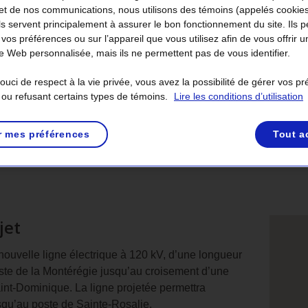
et de nos communications, nous utilisons des témoins (appelés cookie
Ils servent principalement à assurer le bon fonctionnement du site. Ils 
 vos préférences ou sur l’appareil que vous utilisez afin de vous offrir u
 Web personnalisée, mais ils ne permettent pas de vous identifier.
uci de respect à la vie privée, vous avez la possibilité de gérer vos p
 ou refusant certains types de témoins.
Lire les conditions d’utilisation
r mes préférences
Tout a
on retenue
Échangez avec nous
Documentation
jet
Emp
et
ouvelle ligne électrique à 120 kV, d’une longueur
oste de la Montérégie jusqu’au croisement d’une
stat
aint‑Dominique. La ligne projetée permettra
du
squ’au poste de Sainte‑Rosalie.