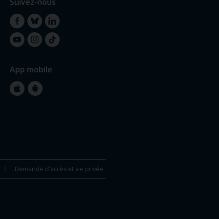
Suivez-nous
Facebook
Bluesky
LinkedIn
YouTube
Instagram
TikTok
App mobile
Apple
Google
Store
Store
Demande d'accès et vie privée