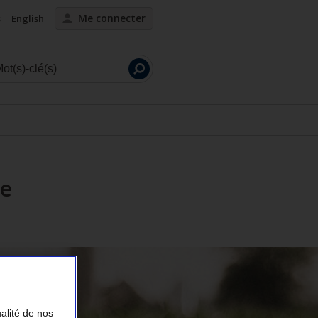
Me connecter
s
English
Lancer
la
recherche
ie
ualité de nos