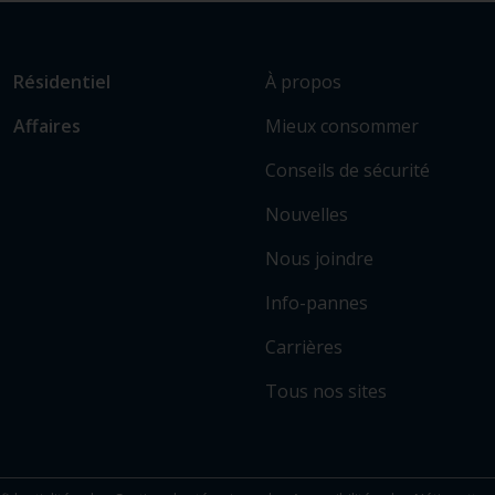
L
Lien
À propos
Résidentiel
i
vers
Mieux consommer
Affaires
e
les
n
sections
Conseils de sécurité
v
principales
e
Nouvelles
r
Nous joindre
s
c
Info-pannes
e
r
Carrières
t
Tous nos sites
a
i
n
s