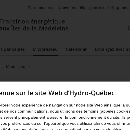
Tous nos sites
Nouvelles
Nous joindre
Info-panne
Transition énergétique
aux Îles‑de‑la‑Madeleine
 par câbles
Microréseau
Calendrier
Échangez avec n
Page
active
e-la-Madeleine
enue sur le site Web d’Hydro-Québec
liorer votre expérience de navigation sur notre site Web ainsi que la q
et de nos communications, nous utilisons des témoins (appelés cookie
Ils servent principalement à assurer le bon fonctionnement du site. Ils 
 vos préférences ou sur l’appareil que vous utilisez afin de vous offrir u
 Web personnalisée, mais ils ne permettent pas de vous identifier.