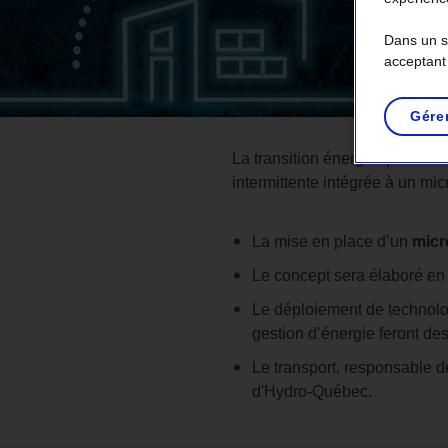
Dans un so
acceptant
Gére
La transition énergétique aux 
intermittente intégrée à un mic
La mise en place d’un
micr
Le concept sera élaboré en
Le déploiement de technolog
gestion d’énergie feront de
Le transport, responsable 
d'Hydro-Québec.