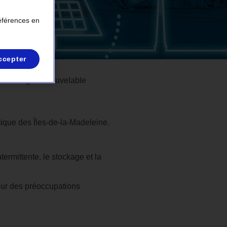
références en
ccepter
e d’énergie renouvelable
étique des
Îles-de-la-Madeleine.
rmittente, le stockage et la
œur des préoccupations