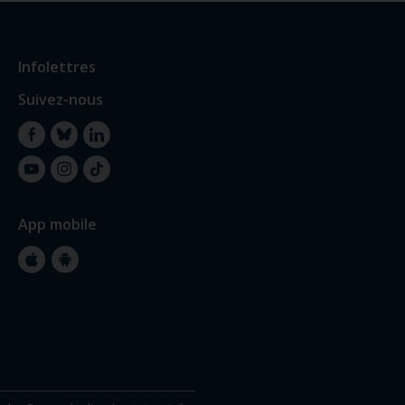
Infolettres
Suivez-nous
Facebook
Bluesky
LinkedIn
YouTube
Instagram
TikTok
App mobile
Apple
Google
Store
Store