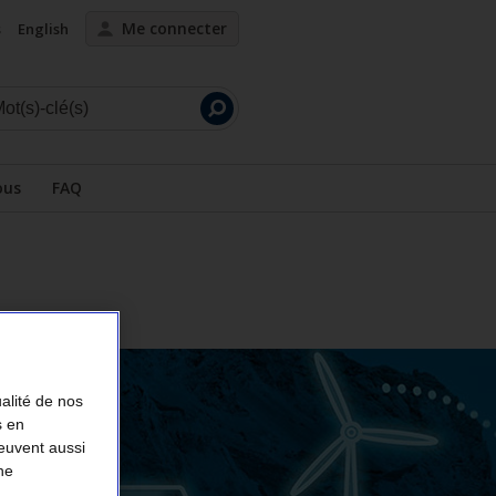
Me connecter
s
English
Lancer
la
recherche
ous
FAQ
ualité de nos
s en
peuvent aussi
ne