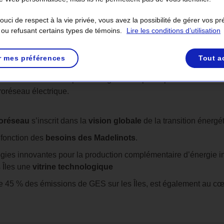
uci de respect à la vie privée, vous avez la possibilité de gérer vos p
 ou refusant certains types de témoins.
Lire les conditions d’utilisation
r mes préférences
Tout a
Îles-de-la-Madeleine passera également par la production local
roréseau électrique.
oréseau
s’inscrit dans la
vision globale
de la transition énerg
 fonction des
besoins des Madelinots
.
ies innovantes pour la production complémentaire d’énergie inte
s Îles une
vitrine technologique
de 45 % des émissions de GES sur les Îles, est également au c