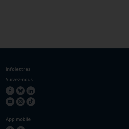
Infolettres
Suivez-nous
Facebook
Bluesky
LinkedIn
YouTube
Instagram
TikTok
App mobile