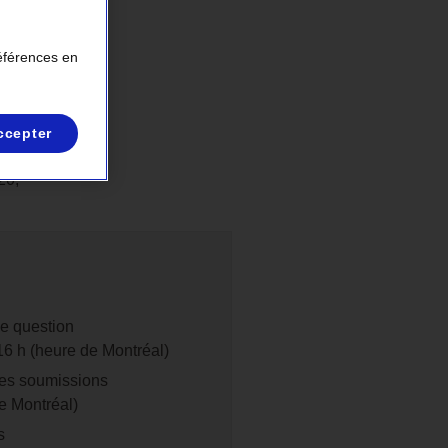
’un
références en
fres sera
du par
ccepter
ec.
20,
e question
16 h (heure de Montréal)
des soumissions
e Montréal)
s