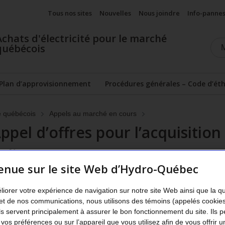
Tous nos sites
Nouvelles
Nous joindre
Info-panne
Achats d'électricité pour le marché
québécois
Plan d’approvisionnement
Procédures générales – Code d’ét
hé québécois
Appels au marché en cours
ppel d’offres pour l’acquisition
éolienne
enue sur le site Web d’Hydro-Québec
9
[PDF 514
Ko
]
rendue le 28 janvier 2020 par la Régie de l’éne
liorer votre expérience de navigation sur notre site Web ainsi que la q
e un appel d’offres pour l’acquisition d’un service d’intégration
et de nos communications, nous utilisons des témoins (appelés cookie
ous contrat. La nature intermittente de l’énergie éolienne, qui 
Ils servent principalement à assurer le bon fonctionnement du site. Ils 
el service afin d’équilibrer en temps réel la production éolienne
 vos préférences ou sur l’appareil que vous utilisez afin de vous offrir u