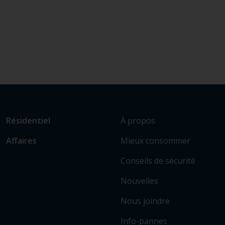
L
Lien
À propos
Résidentiel
i
vers
Mieux consommer
Affaires
e
les
n
sections
Conseils de sécurité
v
principales
e
Nouvelles
r
Nous joindre
s
c
Info-pannes