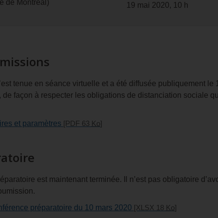
e de Montréal)
19 mai 2020, 10 h
missions
est tenue en séance virtuelle et a été diffusée publiquement le
de façon à respecter les obligations de distanciation sociale 
ires et paramètres
[PDF 63
Ko
]
atoire
réparatoire est maintenant terminée. Il n’est pas obligatoire d’avo
oumission.
conférence préparatoire du 10 mars 2020
[XLSX 18
Ko
]