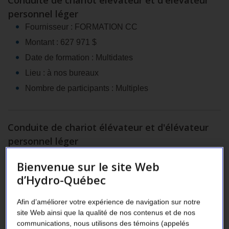
Conduite de chariot élévateur et d'élévateur
personnel léger
Fournisseur : FORMATION CC
Montant : 627 971 $
Date de formation : Multidates
Lieu : à nos bureaux
Nombre de participants : Multiples
Conduite de chariot élévateur et d'élévateur
personnel léger
Fournisseur : SERVICES DE PERSONNEL
Bienvenue sur le site Web
SAGUENAY
d’Hydro-Québec
Montant : 515 745 $
Date de formation : Multidates
Afin d’améliorer votre expérience de navigation sur notre
Lieu : à nos bureaux
site Web ainsi que la qualité de nos contenus et de nos
communications, nous utilisons des témoins (appelés
Nombre de participants : Multiples