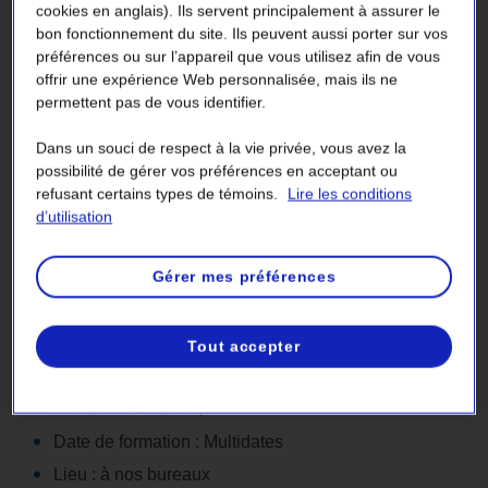
cookies en anglais). Ils servent principalement à assurer le
bon fonctionnement du site. Ils peuvent aussi porter sur vos
préférences ou sur l’appareil que vous utilisez afin de vous
Utilisation de logiciel PLS_CADD ET PLS_LITE
offrir une expérience Web personnalisée, mais ils ne
permettent pas de vous identifier.
Fournisseur : CIMA + S.E.N.C.
Montant : 257 263 $
Dans un souci de respect à la vie privée, vous avez la
possibilité de gérer vos préférences en acceptant ou
Date de formation : Multidates
refusant certains types de témoins.
Lire les conditions
Lieu : à nos bureaux
d’utilisation
Nombre de participants : Multiples
Gérer mes préférences
Intervention en embarcation
Tout accepter
Fournisseur : SIRIUS SECOURISME EN RÉGIONS
ISOLÉES INC.
Montant : 340 236 $
Date de formation : Multidates
Lieu : à nos bureaux