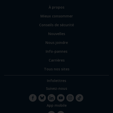
sections
Lien
À propos
principales
vers
Mieux consommer
certains
sites
Conseils de sécurité
spécialisés
Nouvelles
Nous joindre
Info-pannes
Carrières
Tous nos sites
Infolettres
Suivez-nous
App mobile
Facebook
Bluesky
LinkedIn
YouTube
Instagram
TikTok