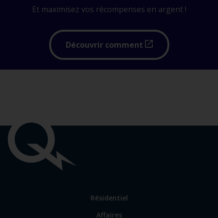
Et maximisez vos récompenses en argent !
maximiser
Découvrir comment
vos
récompenses
Liens
importants
Lien
Résidentiel
vers
Affaires
les