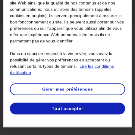
site Web ainsi que la qualité de nos contenus et de nos
communications, nous utilisons des témoins (appelés
Durée : 1 minute et 21 secondes
cookies en anglais). Ils servent principalement à assurer le
bon fonctionnement du site. Ils peuvent aussi porter sur vos
préférences ou sur l’appareil que vous utilisez afin de vous
offrir une expérience Web personnalisée, mais ils ne
permettent pas de vous identifier.
Les trois types de recharge des
Dans un souci de respect à la vie privée, vous avez la
véhicules électriques
possibilité de gérer vos préférences en acceptant ou
refusant certains types de témoins.
Lire les conditions
Niveau 1 – Prise murale standard
d’utilisation
La recharge de niveau 1 se fait à l’aide d’une prise de
Gérer mes préférences
courant murale ordinaire. La demande d’électricité du
véhicule électrique est alors à peu près équivalente à celle
d’un climatiseur de 1 400 watts.
Tout accepter
S’il est nécessaire d’installer une prise pour la recharge, il
est recommandé de faire appel à un maître électricien.