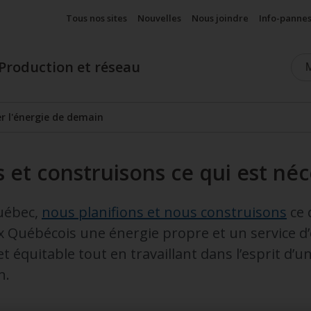
Tous nos sites
Nouvelles
Nous joindre
Info-panne
Production et réseau
er l'énergie de demain
Afficher le sous-menu
 et construisons ce qui est néc
uébec,
nous planifions et nous construisons
ce 
 Québécois une énergie propre et un service d’él
 et équitable tout en travaillant dans l’esprit d
n.