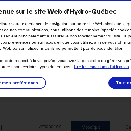
enue sur le site Web d’Hydro-Québec
 de construction
liorer votre expérience de navigation sur notre site Web ainsi que la q
et de nos communications, nous utilisons des témoins (appelés cookie
Ils servent principalement à assurer le bon fonctionnement du site. Ils 
Filtrer
Région
 vos préférences ou sur l’appareil que vous utilisez afin de vous offrir u
les
 Web personnalisée, mais ils ne permettent pas de vous identifier.
projets
par
uci de respect à la vie privée, vous avez la possibilité de gérer vos p
 ou refusant certains types de témoins.
Lire les conditions d’utilisation
r mes préférences
Tout a
urs
À l’étude
En chantier
Terminé
)
Afficher en :
Mosaïque
Ca