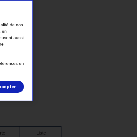
ualité de nos
s en
peuvent aussi
ne
références en
ccepter
rte
Liste