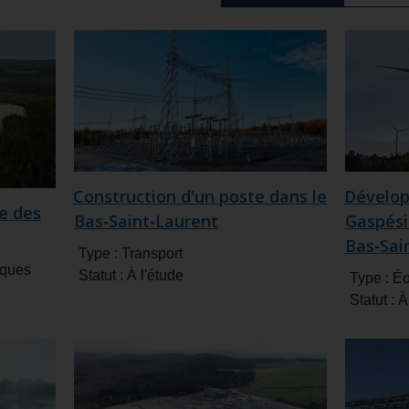
Construction d'un poste dans le
Dévelop
e des
Bas‑Saint‑Laurent
Gaspési
Bas‑Sai
Type :
Transport
iques
Statut :
À l'étude
Type :
Éo
Statut :
À