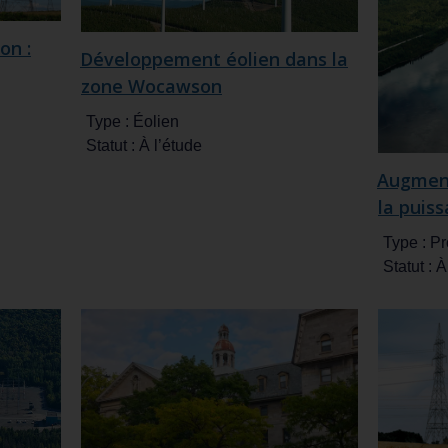
on :
Développement éolien dans la
zone Wocawson
Type :
Éolien
Statut :
À l’étude
Augment
la puis
Type :
Pr
Statut :
À