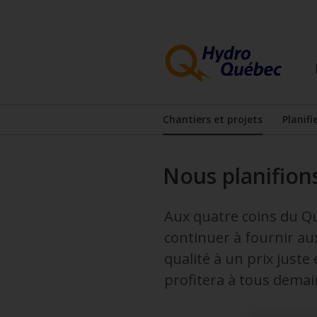
Passer
Passer
au
au
contenu
menu
principal
de
pied
de
page
Chantiers et projets
Planifi
Afficher le sous-menu
Nous planifions
Aux quatre coins du Q
continuer à fournir aux
qualité à un prix juste
profitera à tous demai