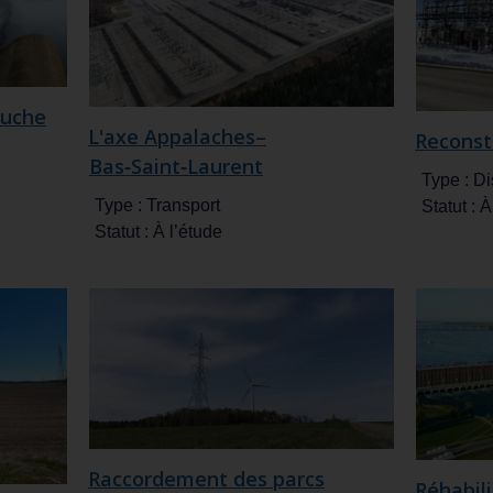
auche
L'axe Appalaches–
Reconst
Bas‑Saint‑Laurent
Type :
Di
Type :
Transport
Statut :
À
Statut :
À l’étude
Raccordement des parcs
Réhabil