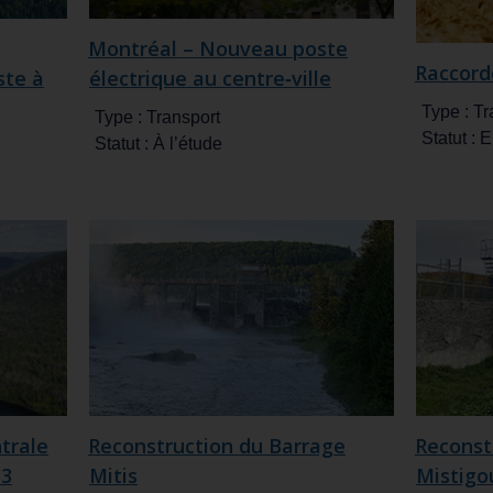
Montréal – Nouveau poste
Raccord
ste à
électrique au centre‑ville
Type :
Tr
Type :
Transport
Statut :
E
Statut :
À l’étude
trale
Reconstruction du Barrage
Reconst
-3
Mitis
Mistigo