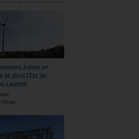
pement éolien en
e et dans l’Est du
nt‑Laurent
lien
 l'étude