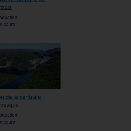
nois
oduction
n cours
n de la centrale
évesque
oduction
n cours