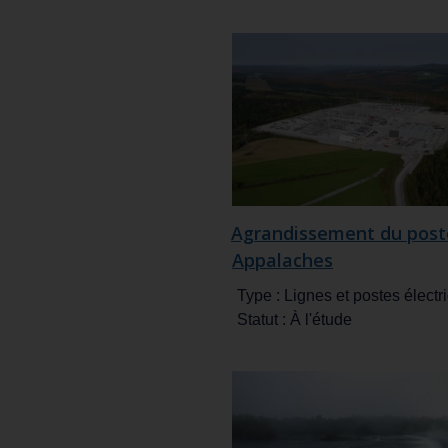
81
résultats
trouvés
Agrandissement du post
Appalaches
Type :
Lignes et postes électr
Statut :
À l'étude