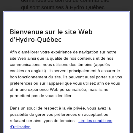
demandes de don ou de commandite
qui sont soumises à Hydro-Québec
ainsi qu’à l’étude des projets qui sont
présentés à la Fondation Hydro-
Québec pour l’environnement. Les
Bienvenue sur le site Web
conseillers représentent également
d’Hydro-Québec
l’entreprise lors d’événements
organisés dans le cadre des initiatives
Afin d’améliorer votre expérience de navigation sur notre
site Web ainsi que la qualité de nos contenus et de nos
que nous soutenons financièrement.
communications, nous utilisons des témoins (appelés
cookies en anglais). Ils servent principalement à assurer le
bon fonctionnement du site. Ils peuvent aussi porter sur vos
préférences ou sur l’appareil que vous utilisez afin de vous
offrir une expérience Web personnalisée, mais ils ne
permettent pas de vous identifier.
Demande de don ou de
Dans un souci de respect à la vie privée, vous avez la
commandite
possibilité de gérer vos préférences en acceptant ou
refusant certains types de témoins.
Lire les conditions
d’utilisation
Dans une perspective de développement durable et