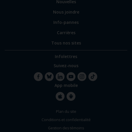
Nouvelles
Nous joindre
Info-pannes
Carrières
Tous nos sites
Infolettres
Suivez-nous
App mobile
Facebook
Bluesky
LinkedIn
YouTube
Instagram
TikTok
Apple
Google
Plan du site
Store
Store
Conditions et confidentialité
Gestion des témoins