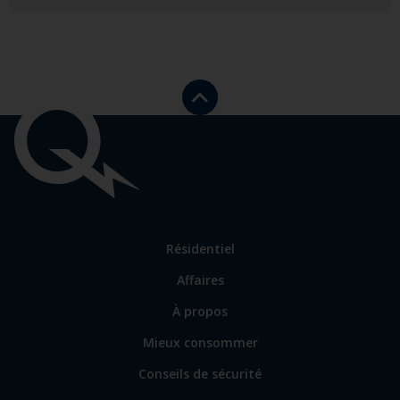
Retourner
vers
le
haut
Liens
de
la
importants
page.
Lien
Résidentiel
vers
Affaires
les
sections
Lien
À propos
principales
vers
Mieux consommer
certains
sites
Conseils de sécurité
spécialisés