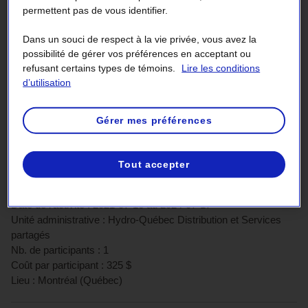
e
2021 - 2
trimestre
permettent pas de vous identifier.
Dans un souci de respect à la vie privée, vous avez la
er
2021 - 1
trimestre
possibilité de gérer vos préférences en acceptant ou
refusant certains types de témoins.
Lire les conditions
d’utilisation
Gérer mes préférences
Trié par date
1
2
3
...
Tout accepter
Certification Requirements (CCR) Program
Date de l'activité :
2021-07-16
au
2024-07-17
Unité administrative :
Hydro-Québec Distribution et Services
partagés
Nb. de participants :
1
Coût par participant :
325
$
Lieu :
Montréal
(
Québec
)