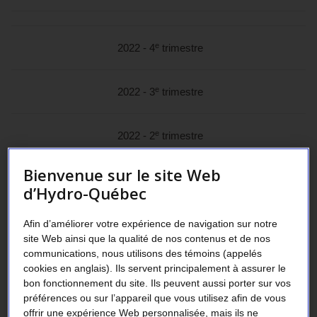
e
2022 - 4
trimestre
e
2022 - 3
trimestre
e
2022 - 2
trimestre
Bienvenue sur le site Web
er
2022 - 1
trimestre
d’Hydro-Québec
Afin d’améliorer votre expérience de navigation sur notre
e
2021 - 4
trimestre
site Web ainsi que la qualité de nos contenus et de nos
communications, nous utilisons des témoins (appelés
cookies en anglais). Ils servent principalement à assurer le
e
2021 - 3
trimestre
bon fonctionnement du site. Ils peuvent aussi porter sur vos
préférences ou sur l’appareil que vous utilisez afin de vous
offrir une expérience Web personnalisée, mais ils ne