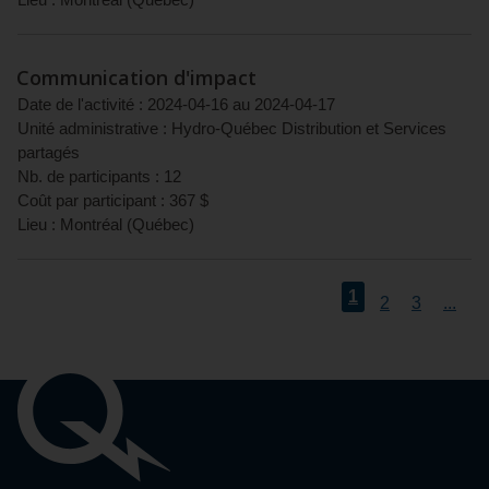
Lieu :
Montréal
(
Québec
)
Communication d'impact
Date de l'activité :
2024-04-16
au
2024-04-17
Unité administrative :
Hydro-Québec Distribution et Services
partagés
Nb. de participants :
12
Coût par participant :
367
$
Lieu :
Montréal
(
Québec
)
1
2
3
...
Liens
importants