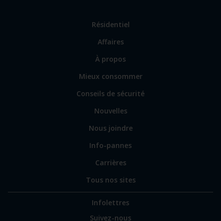
Lien
Résidentiel
vers
Affaires
les
sections
Lien
À propos
principales
vers
Mieux consommer
certains
sites
Conseils de sécurité
spécialisés
Nouvelles
Nous joindre
Info-pannes
Carrières
Tous nos sites
Infolettres
Suivez-nous