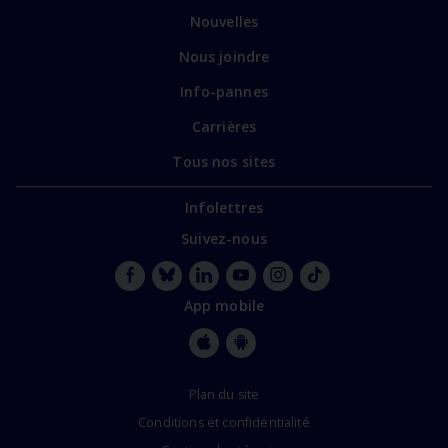
Nouvelles
Nous joindre
Info-pannes
Carrières
Tous nos sites
Infolettres
Suivez-nous
Facebook
Bluesky
LinkedIn
YouTube
Instagram
TikTok
App mobile
Apple
Google
Store
Store
Plan du site
Conditions et confidentialité