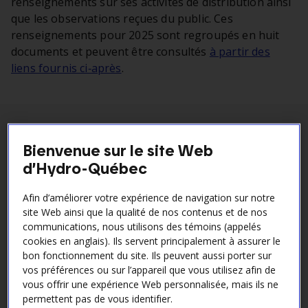
renseignements sur ses activités de distribution ainsi
que les observations reçues du public. Ces
renseignements pour 2025 sont regroupés en huit
documents et peuvent être consultés
à partir des
liens fournis ci‑après
.
Quelques faits saillants de 2025
Bienvenue sur le site Web
d’Hydro-Québec
Afin d’améliorer votre expérience de navigation sur notre
site Web ainsi que la qualité de nos contenus et de nos
communications, nous utilisons des témoins (appelés
cookies en anglais). Ils servent principalement à assurer le
bon fonctionnement du site. Ils peuvent aussi porter sur
vos préférences ou sur l’appareil que vous utilisez afin de
vous offrir une expérience Web personnalisée, mais ils ne
permettent pas de vous identifier.