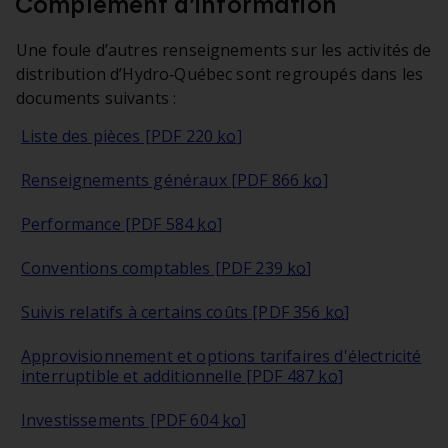
Complément d’information
Une foule d’autres renseignements sur les activités de
distribution d’Hydro‑Québec sont regroupés dans les
documents suivants :
kilo-octet
Liste des pièces [PDF 220
ko
]
kilo-octet
Renseignements généraux [PDF 866
ko
]
kilo-octet
Performance [PDF 584
ko
]
kilo-octet
Conventions comptables [PDF 239
ko
]
kilo-octet
Suivis relatifs à certains coûts [PDF 356
ko
]
Approvisionnement et options tarifaires d'électricité
kilo-octet
interruptible et additionnelle [PDF 487
ko
]
kilo-octet
Investissements [PDF 604
ko
]