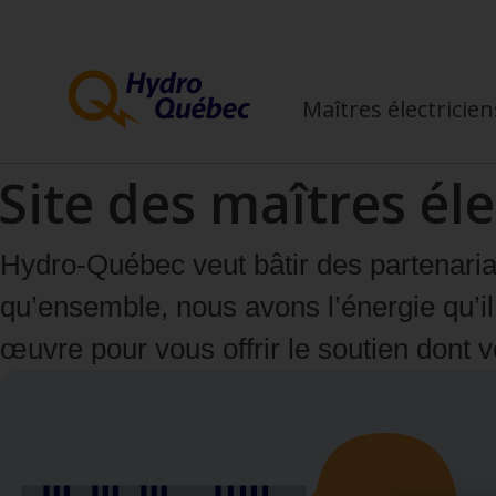
Passer
Passer
au
au
contenu
menu
Maîtres électricien
principal
de
pied
Site des maîtres éle
de
page
Hydro‑Québec veut bâtir des partenariat
qu’ensemble, nous avons l’énergie qu’il
œuvre pour vous offrir le soutien dont v