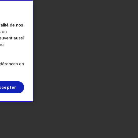
ualité de nos
s en
peuvent aussi
ne
références en
ccepter