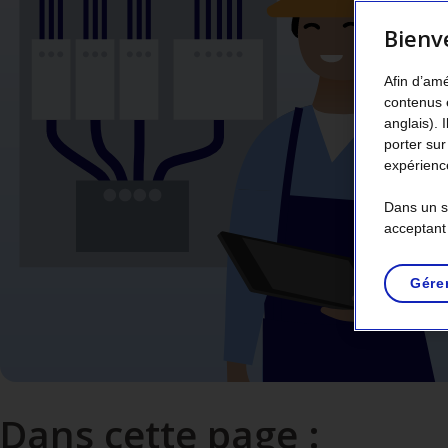
Bienv
Afin d’amé
contenus 
anglais). 
porter sur
expérience
Dans un so
acceptant
Gére
Dans cette page :