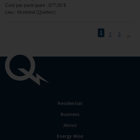
Coût par participant :
877,00
$
Lieu :
Montréal
(
Québec
)
1
2
3
...
Important
links
Link
Residential
to
Business
main
sections
Link
About
to
Energy Wise
some