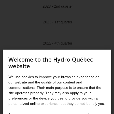
2023 - 2nd quarter
2023 - 1st quarter
2022 - 4th quarter
Welcome to the Hydro-Québec
2022 - 3rd quarter
website
2022 - 2nd quarter
We use cookies to improve your browsing experience on
our website and the quality of our content and
communications. Their main purpose is to ensure that the
2022 - 1st quarter
site operates properly. They may also apply to your
preferences or the device you use to provide you with a
personalized online experience, but they do not identify you.
2021 - 4th quarter