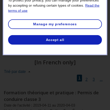
To protect your privacy, you can manage your preferences
by accepting or refusing certain types of cookies.
Read the
terms of use
2021 - 3rd quarter
Manage my preferences
active
2021 - 2nd quarter
section
Accept all
2021 - 1st quarter
[In French only]
Trié par date
1
2
3
...
Formation théorique et pratique : Permis de
conduire classe 3
Date de l'activité :
2019-04-11
au
2020-04-03