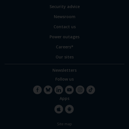
of
Security advice
our
sites
Newsroom
Contact us
Power outages
Careers*
Our sites
Newsletters
Follow us
Apps
Facebook
Bluesky
LinkedIn
YouTube
Instagram
TikTok
Apple
Google
Site map