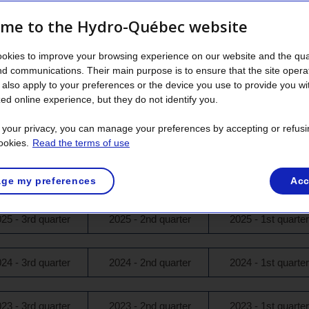
ff as part of their duties.
me to the Hydro-Québec website
ents involve workplace health and safety obligations, whereas o
ized employees. Many professionals must complete a certain nu
okies to improve your browsing experience on our website and the qual
d to their duties.
nd communications. Their main purpose is to ensure that the site opera
rve and renew the expertise and skill sets deemed essential fo
also apply to your preferences or the device you use to provide you wi
t positions.
ed online experience, but they do not identify you.
ke English classes in order to ensure efficient communication 
t your privacy, you can manage your preferences by accepting or refusi
with English-speaking customers.
ookies.
Read the terms of use
026 - 1st quarter
ge my preferences
Acc
25 - 3rd quarter
2025 - 2nd quarter
2025 - 1st quarter
24 - 3rd quarter
2024 - 2nd quarter
2024 - 1st quarter
23 - 3rd quarter
2023 - 2nd quarter
2023 - 1st quarter