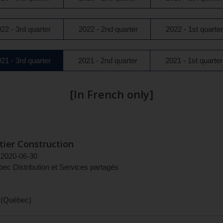
22 - 3rd quarter
2022 - 2nd quarter
2022 - 1st quarter
active
21 - 3rd quarter
2021 - 2nd quarter
2021 - 1st quarter
section
[In French only]
tier Construction
2020-06-30
c Distribution et Services partagés
(
Québec
)