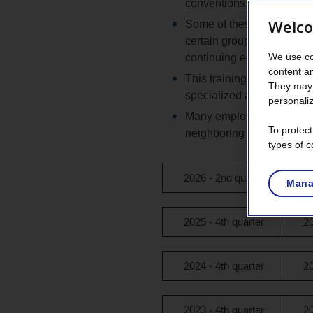
conventions attended by sta
Welco
Some of these training ev
certain groups of special
We use co
continuing education relate
content a
This training helps prese
They may 
specialized and/or contrac
personaliz
Many employees need to ta
To protec
neighboring systems and 
types of c
2026 - 2nd quarter
2
Mana
2025 - 4th quarter
20
2024 - 4th quarter
20
2023 - 4th quarter
20