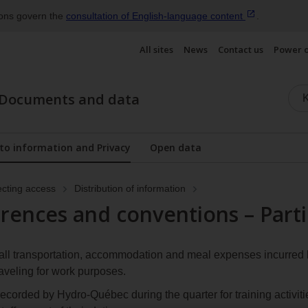
ions govern the
consultation of English‑language
content
.
All sites
News
Contact us
Power 
Documents and data
 to information and Privacy
Open data
Display the submenu
ecting access
Distribution of information
erences and conventions – Parti
re all transportation, accommodation and meal expenses incurre
aveling for work purposes.
 recorded by Hydro-Québec during the quarter for training activi