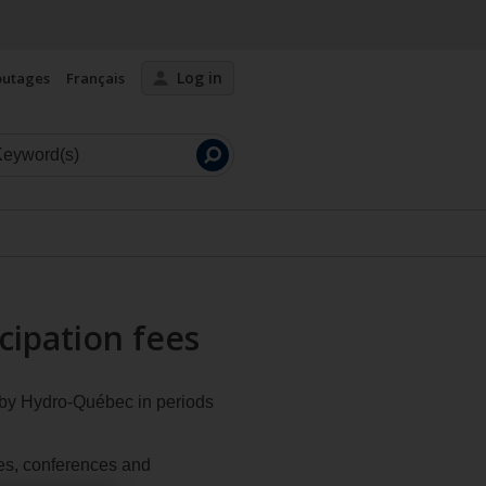
Log in
outages
Français
Launch
search
cipation fees
d by Hydro-Québec in periods
ties, conferences and