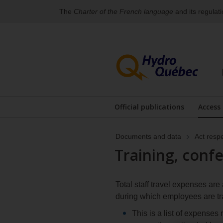
The
Charter of the French language
and its regulat
Skip
Skip
to
to
content
the
footer's
menu
Official publications
Access
Documents and data
Act resp
Training, conf
Total staff travel expenses a
during which employees are tr
This is a list of expenses