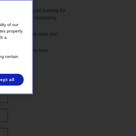
thers are advanced training for
mber of hours of mandatory
ity of our
tes properly.
r both management roles and
th a
with stakeholders from
ng certain
ept all