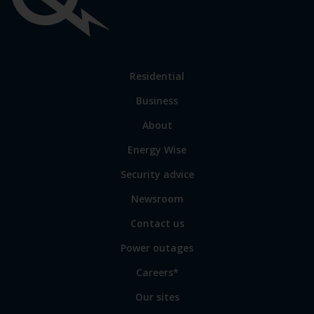
Important
links
Link
Residential
to
Business
main
sections
Link
About
to
Energy Wise
some
of
Security advice
our
sites
Newsroom
Contact us
Power outages
Careers*
Our sites