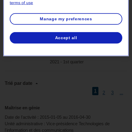
terms of use
2021 - 4th quarter
Manage my preferences
2021 - 3rd quarter
Accept all
2021 - 2nd quarter
2021 - 1st quarter
Trié par date
1
2
3
...
Maîtrise en génie
Date de l'activité :
2015-01-05
au
2016-04-30
Unité administrative :
Vice-présidence Technologies de
l'information et des communications