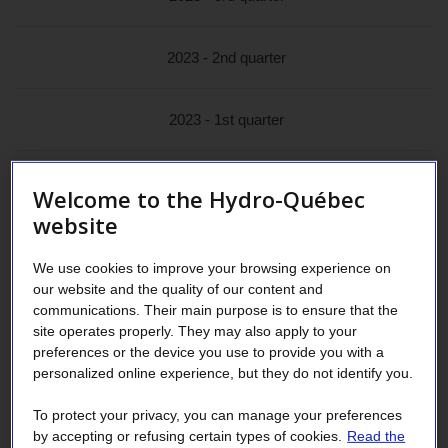
2023 - 2nd quarter
2023 - 1st quarter
Welcome to the Hydro-Québec
2022 - 4th quarter
website
2022 - 3rd quarter
We use cookies to improve your browsing experience on
our website and the quality of our content and
communications. Their main purpose is to ensure that the
2022 - 2nd quarter
site operates properly. They may also apply to your
preferences or the device you use to provide you with a
personalized online experience, but they do not identify you.
2022 - 1st quarter
To protect your privacy, you can manage your preferences
by accepting or refusing certain types of cookies.
Read the