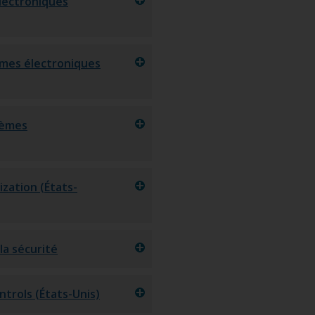
électroniques
èmes électroniques
tèmes
zation (États-
la sécurité
trols (États-Unis)