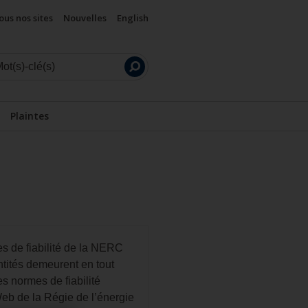
ous nos sites
Nouvelles
English
Lancer
la
recherche
Plaintes
mes de fiabilité de la NERC
entités demeurent en tout
es normes de fiabilité
 Web de la Régie de l’énergie