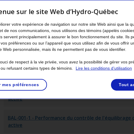
enue sur le site Web d’Hydro-Québec
1016
Ko
]
liorer votre expérience de navigation sur notre site Web ainsi que la q
et de nos communications, nous utilisons des témoins (appelés cookie
Ils servent principalement à assurer le bon fonctionnement du site. Ils 
 vos préférences ou sur l’appareil que vous utilisez afin de vous offrir u
 Web personnalisée, mais ils ne permettent pas de vous identifier.
Nombre de résultats trouvés :
406
uci de respect à la vie privée, vous avez la possibilité de gérer vos p
BAL-001-0.1a
- Performance du contrôle de l'équilibra
 ou refusant certains types de témoins.
Lire les conditions d’utilisation
active
r mes préférences
Tout a
BAL-001-0a
- Performance du contrôle de l'équilibrage
active
BAL-001-1
- Performance du contrôle de l'équilibrage 
active