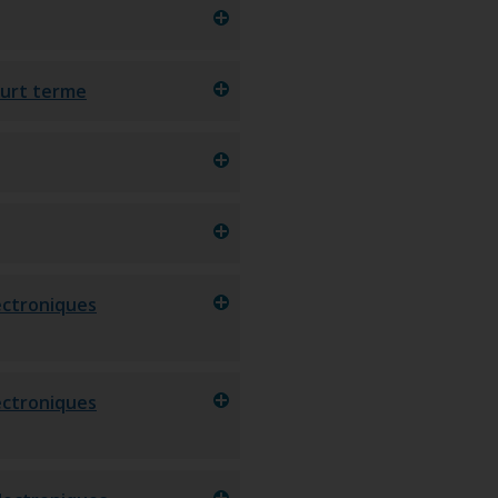
court terme
lectroniques
lectroniques