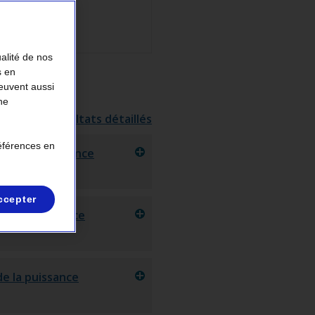
ualité de nos
s en
peuvent aussi
ne
Résultats détaillés
références en
ge de la puissance
ccepter
 de la puissance
de la puissance