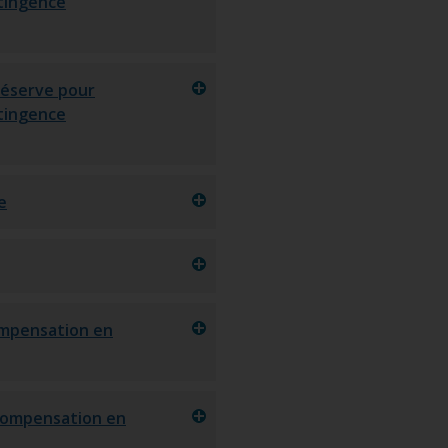
tingence
Réserve pour
tingence
e
ompensation en
 compensation en