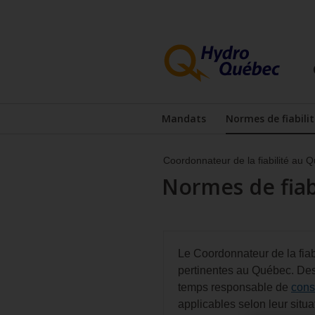
Passer
Passer
au
au
contenu
menu
principal
de
pied
de
page
Mandats
Normes de fiabilit
Page
active
Coordonnateur de la fiabilité au 
Normes de fiab
Le Coordonnateur de la fiabi
pertinentes au Québec. Des f
temps responsable de
cons
applicables selon leur situa