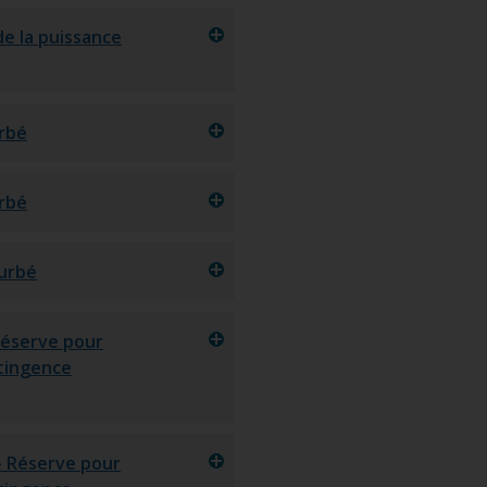
de la puissance
urbé
urbé
turbé
Réserve pour
tingence
- Réserve pour