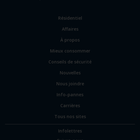
Lien
Résidentiel
vers
Affaires
les
sections
Lien
À propos
principales
vers
Mieux consommer
certains
sites
Conseils de sécurité
spécialisés
Nouvelles
Nous joindre
Info-pannes
Carrières
Tous nos sites
Infolettres