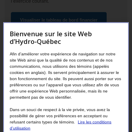
l’exercice courant.
Visualiser le tableau de bord financier
Bienvenue sur le site Web
d’Hydro-Québec
Résultats annuels
Afin d’améliorer votre expérience de navigation sur notre
site Web ainsi que la qualité de nos contenus et de nos
Rapport annuel 2025
communications, nous utilisons des témoins (appelés
[PDF 4,6
Mo
]
cookies en anglais). Ils servent principalement à assurer le
bon fonctionnement du site. Ils peuvent aussi porter sur vos
Consultez les archives
préférences ou sur l’appareil que vous utilisez afin de vous
offrir une expérience Web personnalisée, mais ils ne
permettent pas de vous identifier.
Dans un souci de respect à la vie privée, vous avez la
possibilité de gérer vos préférences en acceptant ou
Plan d’action
refusant certains types de témoins.
Lire les conditions
d’utilisation