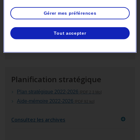
Plan d’action 2035
[PDF 299
ko
]
Aide‑mémoire du Plan d’action 2035
[PDF 94
ko
]
Gérer mes préférences
Stratégie de réconciliation économique et de
renforcement des relations avec les Premières
Tout accepter
Nations et les Inuit
[PDF 112
ko
]
Stratégie de développement éolien
[PDF 178
ko
]
Planification stratégique
Plan stratégique 2022‑2026
[PDF 2,3
Mo
]
Aide‑mémoire 2022‑2026
[PDF 92
ko
]
Consultez les archives