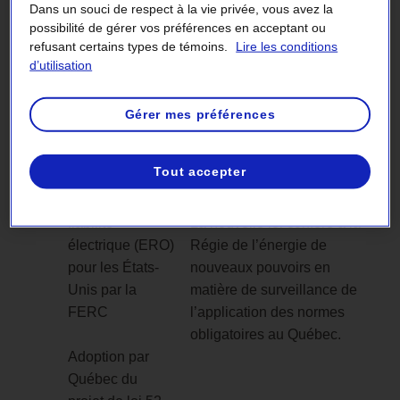
Blackout
Dans un souci de respect à la vie privée, vous avez la
(la
possibilité de gérer vos préférences en acceptant ou
refusant certains types de témoins.
Lire les conditions
« mégapanne »)
d’utilisation
2006
Energy Policy
L’Energy Policy Act accorde
Act
de nouveaux pouvoirs à la
Gérer mes préférences
FERC et institute le régime
Désignation de
des normes obligatoires aux
Tout accepter
la NERC comme
États-Unis.
organisme de
fiabilité
La nouvelle loi confère à la
électrique (ERO)
Régie de l’énergie de
pour les États-
nouveaux pouvoirs en
Unis par la
matière de surveillance de
FERC
l’application des normes
obligatoires au Québec.
Adoption par
Québec du