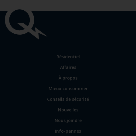
Liens
importants
Lien
Résidentiel
vers
Affaires
les
sections
Lien
À propos
principales
vers
Mieux consommer
certains
sites
Conseils de sécurité
spécialisés
Nouvelles
Nous joindre
Info-pannes