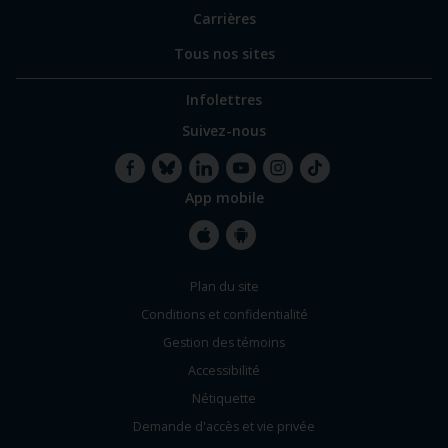
Carrières
Tous nos sites
Infolettres
Suivez-nous
App mobile
Facebook
Bluesky
LinkedIn
YouTube
Instagram
TikTok
Apple
Google
Plan du site
Store
Store
Conditions et confidentialité
Gestion des témoins
Accessibilité
Nétiquette
Demande d'accès et vie privée