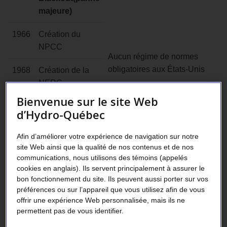
majeure)
1966
Création du
NPCC
Aucun régime de normes
obligatoires aux États-Unis
1968
Création de la
NERC
Aucun régime de normes
Bienvenue sur le site Web
1996
WSCC
obligatoires au Québec –
d’Hydro-Québec
Blackout
Hydro-Québec applique
(panne
volontairement les normes
Afin d’améliorer votre expérience de navigation sur notre
majeure)
qui existent.
site Web ainsi que la qualité de nos contenus et de nos
communications, nous utilisons des témoins (appelés
1997
WSCC
cookies en anglais). Ils servent principalement à assurer le
Contexte avant 2003,
bon fonctionnement du site. Ils peuvent aussi porter sur vos
(Compliance
consulter l’info-fiabilité no.2
préférences ou sur l’appareil que vous utilisez afin de vous
Program)
offrir une expérience Web personnalisée, mais ils ne
permettent pas de vous identifier.
2003
Northeast