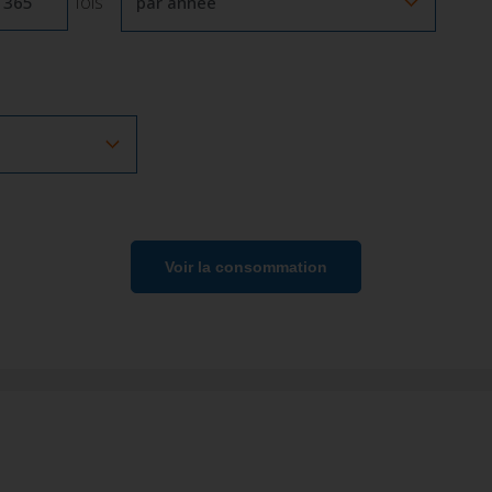
fois
Période
s
Voir la consommation