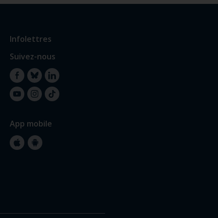
Infolettres
Suivez-nous
Facebook
Bluesky
LinkedIn
YouTube
Instagram
TikTok
App mobile
Apple
Google
Store
Store