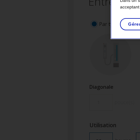
Entrez les
Dans un so
acceptant
Par type d'appare
Gére
Diagonale
pouce(s)
Utilisation