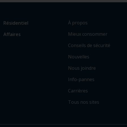
L
Lien
À propos
Résidentiel
i
vers
Mieux consommer
Affaires
e
les
n
sections
Conseils de sécurité
v
principales
e
Nouvelles
r
Nous joindre
s
c
Info-pannes
e
r
Carrières
t
Tous nos sites
a
i
n
s