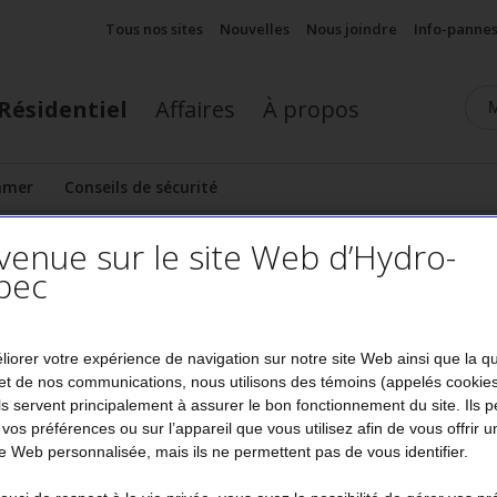
Tous nos sites
Nouvelles
Nous joindre
Info-panne
Résidentiel
Affaires
À propos
mmer
Conseils de sécurité
cher le sous-menu
venue sur le site Web d’Hydro-
omprendre ma consommation
Outils de calcul de la consommation
bec
nsommation des appareils de di
liorer votre expérience de navigation sur notre site Web ainsi que la q
et de nos communications, nous utilisons des témoins (appelés cookie
Ils servent principalement à assurer le bon fonctionnement du site. Ils 
 vos préférences ou sur l’appareil que vous utilisez afin de vous offrir u
 Web personnalisée, mais ils ne permettent pas de vous identifier.