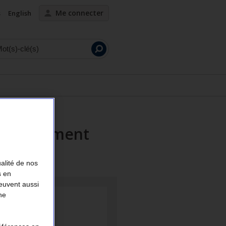
Me connecter
s
English
Lancer
la
recherche
vertissement
ualité de nos
s en
peuvent aussi
ne