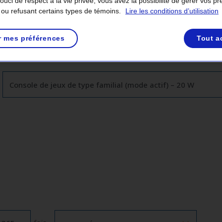
 données
uci de respect à la vie privée, vous avez la possibilité de gérer vos p
 ou refusant certains types de témoins.
Lire les conditions d’utilisation
il
Par puissance
r mes préférences
Tout a
Type
d'appareil