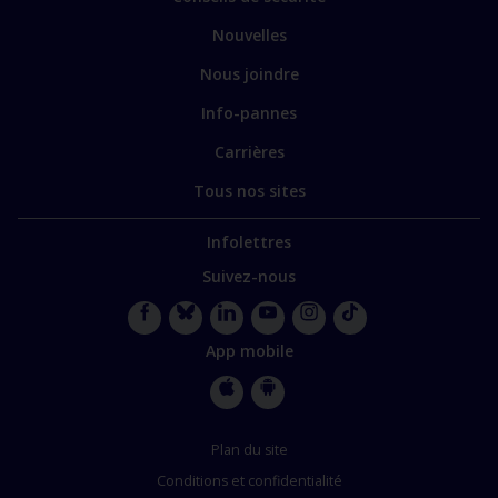
spécialisés
Nouvelles
Nous joindre
Info-pannes
Carrières
Tous nos sites
Infolettres
Suivez-nous
Facebook
Bluesky
LinkedIn
YouTube
Instagram
TikTok
App mobile
Apple
Google
Store
Store
Plan du site
Conditions et confidentialité