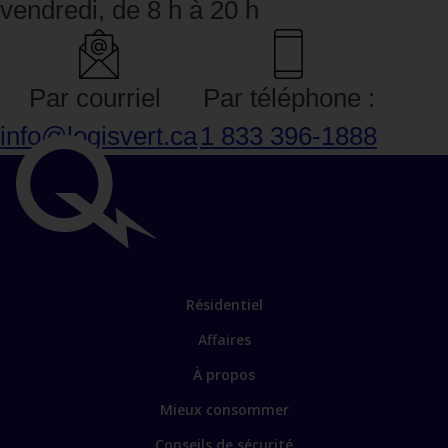
vendredi, de 8 h à 20 h
Par courriel
Par téléphone :
info@logisvert.ca
1 833 396‑1888
Liens
importants
Lien
Résidentiel
vers
Affaires
les
sections
Lien
À propos
principales
vers
Mieux consommer
certains
sites
Conseils de sécurité