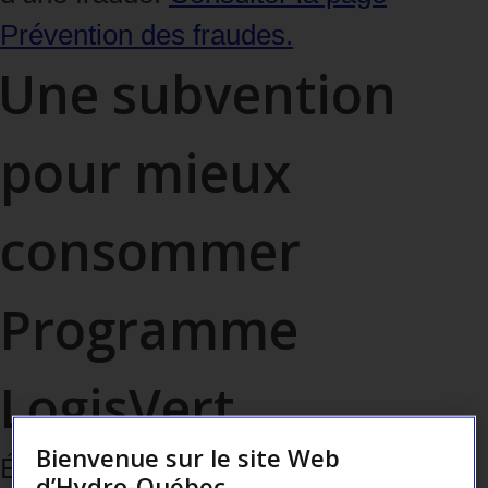
Prévention des fraudes.
Une subvention
pour mieux
consommer
Programme
LogisVert
Bienvenue sur le site Web
Économisez argent et énergie en
d’Hydro-Québec