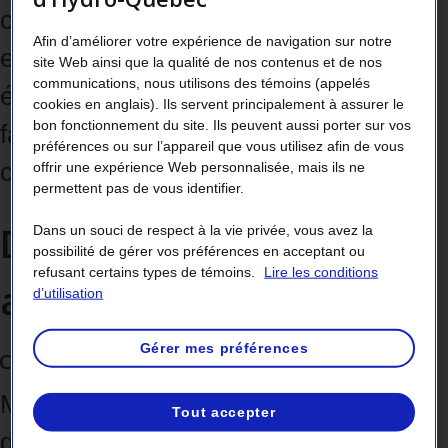
obtenant une subvention pour la mise
Afin d’améliorer votre expérience de navigation sur notre
en place de mesures d’efficacité
site Web ainsi que la qualité de nos contenus et de nos
communications, nous utilisons des témoins (appelés
énergétique. Avec LogisVert, c’est
cookies en anglais). Ils servent principalement à assurer le
bon fonctionnement du site. Ils peuvent aussi porter sur vos
facile d’adopter des habitudes de
préférences ou sur l’appareil que vous utilisez afin de vous
offrir une expérience Web personnalisée, mais ils ne
consommation écoresponsables !
permettent pas de vous identifier.
Découvrez les mesures
Dans un souci de respect à la vie privée, vous avez la
possibilité de gérer vos préférences en acceptant ou
refusant certains types de témoins.
Lire les conditions
admissibles
d’utilisation
Gérer mes préférences
Clientèle résidentielle
Mettez en place des mesures
Tout accepter
d’efficacité énergétique dans votre