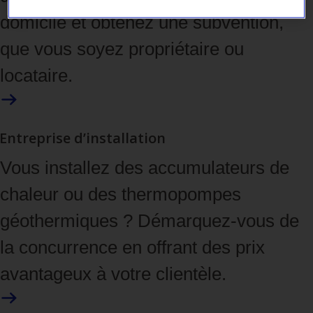
domicile et obtenez une subvention,
que vous soyez propriétaire ou
locataire.
Entreprise d’installation
Vous installez des accumulateurs de
chaleur ou des thermopompes
géothermiques ? Démarquez-vous de
la concurrence en offrant des prix
avantageux à votre clientèle.