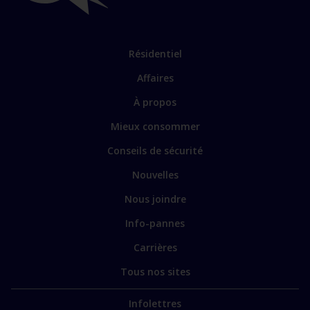
importants
Lien
Résidentiel
vers
Affaires
les
sections
Lien
À propos
principales
vers
Mieux consommer
certains
sites
Conseils de sécurité
spécialisés
Nouvelles
Nous joindre
Info-pannes
Carrières
Tous nos sites
Infolettres