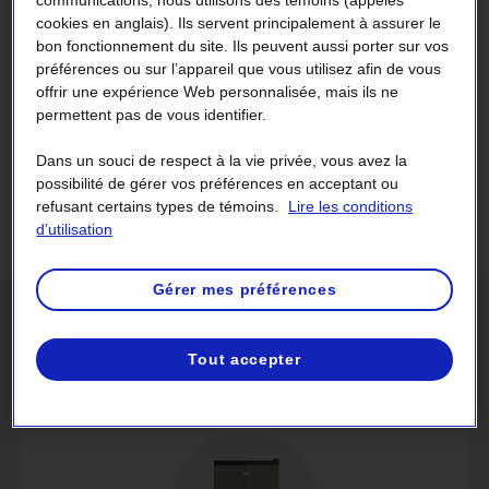
communications, nous utilisons des témoins (appelés
cookies en anglais). Ils servent principalement à assurer le
bon fonctionnement du site. Ils peuvent aussi porter sur vos
préférences ou sur l’appareil que vous utilisez afin de vous
offrir une expérience Web personnalisée, mais ils ne
Obtenez une aide financière pour
permettent pas de vous identifier.
l’achat d’une cuisinière ou d’une
sécheuse visées par le
Dans un souci de respect à la vie privée, vous avez la
programme.
possibilité de gérer vos préférences en acceptant ou
refusant certains types de témoins.
Lire les conditions
Découvrir le programme LogisVert
d’utilisation
Gérer mes préférences
Entrez les données
Tout accepter