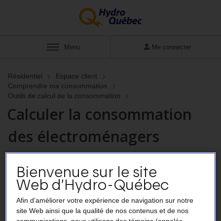
Afficher
Menu
Me connecter
Résidentiel
Espace client
Comprendre ma consommation
Outils de calcul de la consommation
Calculer la consommation
des électroménagers
Bienvenue sur le site
Web d’Hydro-Québec
Afin d’améliorer votre expérience de navigation sur notre
site Web ainsi que la qualité de nos contenus et de nos