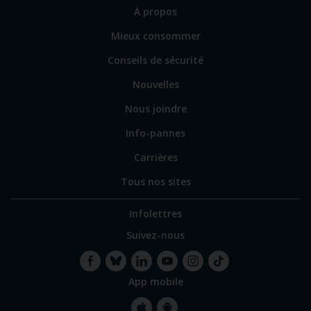
sections
Lien
À propos
principales
vers
Mieux consommer
certains
sites
Conseils de sécurité
spécialisés
Nouvelles
Nous joindre
Info-pannes
Carrières
Tous nos sites
Infolettres
Suivez-nous
App mobile
Facebook
Bluesky
LinkedIn
YouTube
Instagram
TikTok