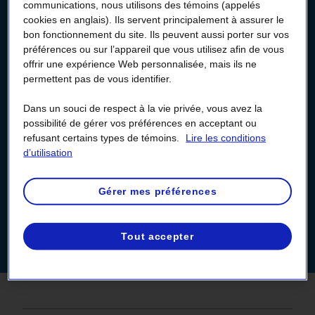
Payer ma facture sans
communications, nous utilisons des témoins (appelés
cookies en anglais). Ils servent principalement à assurer le
frais de transaction
bon fonctionnement du site. Ils peuvent aussi porter sur vos
préférences ou sur l’appareil que vous utilisez afin de vous
offrir une expérience Web personnalisée, mais ils ne
Accédez à votre Espace client pour payer votre
permettent pas de vous identifier.
facture sans frais de transaction.
Si vous n’avez pas encore créé votre Espace client,
Dans un souci de respect à la vie privée, vous avez la
c’est le bon moment de le faire !
possibilité de gérer vos préférences en acceptant ou
refusant certains types de témoins.
Lire les conditions
d’utilisation
Me connecter
Gérer mes préférences
Créer mon Espace client
Cliquez
Tout accepter
pour
obtenir
plus
de
renseignements
sur
l’espace