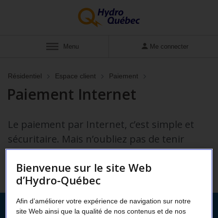
Afficher
Menu
Me connecter
Résidentiel
Espace client
Paiement
Paiement Internet
Le paiement par Internet, c’est simple et
sécuritaire. Mais n’oubliez pas de tenir
compte du délai de traitement si vous
Bienvenue sur le site Web
voulez respecter la date limite de paiement.
d’Hydro-Québec
Afin d’améliorer votre expérience de navigation sur notre
site Web ainsi que la qualité de nos contenus et de nos