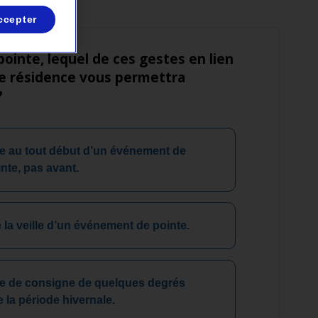
ccepter
inte, lequel de ces gestes en lien
re résidence vous permettra
?
re au tout début d’un événement de
nte, pas avant.
 la veille d’un événement de pointe.
re de consigne de quelques degrés
e la période hivernale.