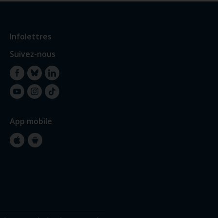
Infolettres
Suivez-nous
Facebook
Bluesky
LinkedIn
YouTube
Instagram
TikTok
App mobile
Apple
Google
Store
Store