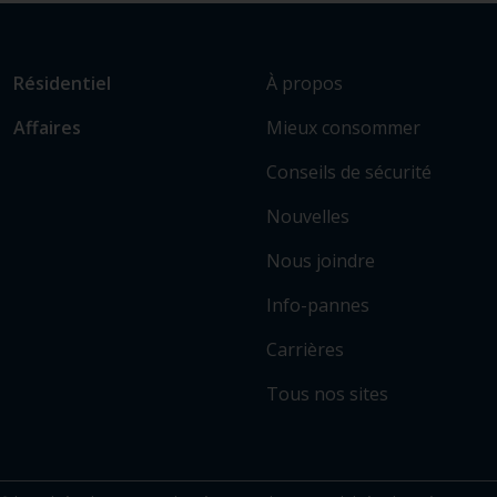
L
Lien
À propos
Résidentiel
i
vers
Mieux consommer
Affaires
e
les
n
sections
Conseils de sécurité
v
principales
e
Nouvelles
r
Nous joindre
s
c
Info-pannes
e
r
Carrières
t
Tous nos sites
a
i
n
s