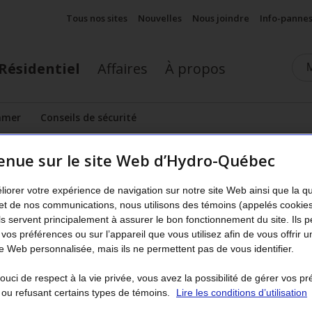
Tous nos sites
Nouvelles
Nous joindre
Info-panne
Résidentiel
Affaires
À propos
mmer
Conseils de sécurité
cher le sous-menu
enue sur le site Web d’Hydro-Québec
arifs
liorer votre expérience de navigation sur notre site Web ainsi que la q
Testez vos connaissances sur l
et de nos communications, nous utilisons des témoins (appelés cookie
Ils servent principalement à assurer le bon fonctionnement du site. Ils 
tarif Flex D
 vos préférences ou sur l’appareil que vous utilisez afin de vous offrir u
 Web personnalisée, mais ils ne permettent pas de vous identifier.
stions suivantes pour découvrir les mesures à prendre pendan
uci de respect à la vie privée, vous avez la possibilité de gérer vos p
pointe et pour maximiser vos économies.
 ou refusant certains types de témoins.
Lire les conditions d’utilisation