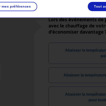
r mes préférences
Tout a
Lors des événements de po
avec le chauffage de vot
d’économiser davantage 
Abaisser la températu
poi
Abaisser la température
Abaisser la températu
pour tout