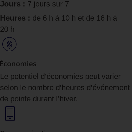
Jours :
7 jours sur 7
Heures :
de 6 h à 10 h et de 16 h à
20 h
Économies
Le potentiel d’économies peut varier
selon le nombre d’heures d’événement
de pointe durant l’hiver.