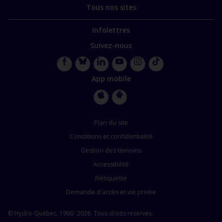
Tous nos sites
Infolettres
Suivez-nous
Facebook
Bluesky
LinkedIn
YouTube
Instagram
TikTok
App mobile
Apple
Google
Store
Store
Plan du site
Conditions et confidentialité
Gestion des témoins
Accessibilité
Nétiquette
Demande d'accès et vie privée
© Hydro-Québec, 1996- 2026. Tous droits réservés.