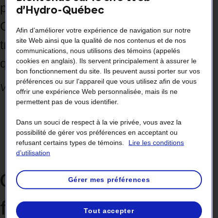
permettre de diminuer votre facture ?
d’Hydro-Québec
Comment fonctionne‑t‑il ? Vous
Afin d’améliorer votre expérience de navigation sur notre
site Web ainsi que la qualité de nos contenus et de nos
trouverez des réponses à ces
communications, nous utilisons des témoins (appelés
questions dans cette capsule vidéo.
cookies en anglais). Ils servent principalement à assurer le
bon fonctionnement du site. Ils peuvent aussi porter sur vos
préférences ou sur l’appareil que vous utilisez afin de vous
Vidéo de 1 minute 40 secondes
offrir une expérience Web personnalisée, mais ils ne
permettent pas de vous identifier.
Dans un souci de respect à la vie privée, vous avez la
possibilité de gérer vos préférences en acceptant ou
refusant certains types de témoins.
Lire les conditions
d’utilisation
Comment le tarif Flex D
Gérer mes préférences
fonctionne‑t‑il ?
Tout accepter