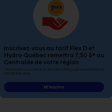
Inscrivez‑vous au tarif Flex D et
Hydro‑Québec remettra 7,50 $* au
Centraide de votre région
*
Inscriptions reçues d’ici le 31 décembre 2026, jusqu’à concurrence de
500 000 $ en dons.
M’inscrire
Ouvrir
mon
Espace
client