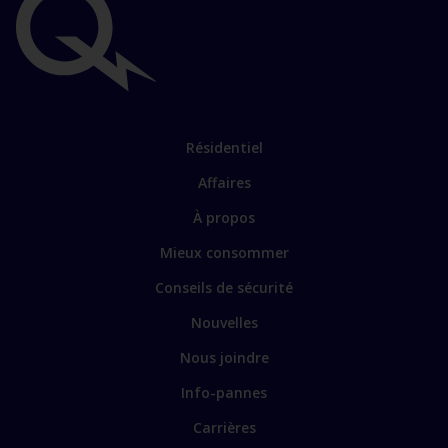
Liens
importants
Lien
Résidentiel
vers
Affaires
les
sections
Lien
À propos
principales
vers
Mieux consommer
certains
sites
Conseils de sécurité
spécialisés
Nouvelles
Nous joindre
Info-pannes
Carrières