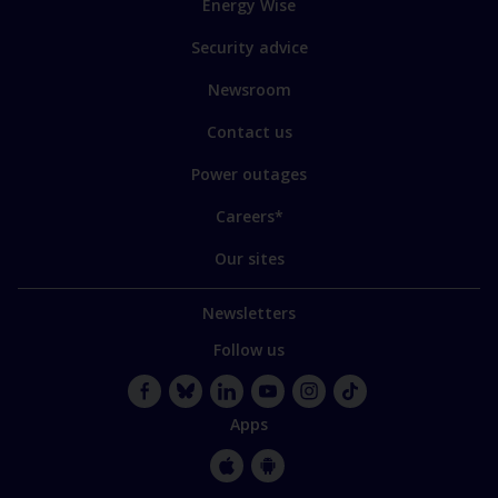
Energy Wise
some
of
Security advice
our
Newsroom
sites
Contact us
Power outages
Careers*
Our sites
Newsletters
Follow us
Facebook
Bluesky
LinkedIn
YouTube
Instagram
TikTok
Apps
Apple
Google