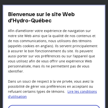
Offrez à votre clientèle des solutions d’efficacité
Bienvenue sur le site Web
énergétique avantageuses en installant des
d’Hydro-Québec
accumulateurs de chaleur ou des thermopompes
géothermiques. Vous jouerez ainsi un rôle de premier
Afin d’améliorer votre expérience de navigation sur
plan dans la transition énergétique en plus de vous
notre site Web ainsi que la qualité de nos contenus et
démarquer de la concurrence.
de nos communications, nous utilisons des témoins
(appelés cookies en anglais). Ils servent principalement
Pour plus d’information, consultez
le Guide de
à assurer le bon fonctionnement du site. Ils peuvent
participation à l’intention des entreprises
aussi porter sur vos préférences ou sur l’appareil que
d’installation
[PDF 171
ko
]
.
vous utilisez afin de vous offrir une expérience Web
personnalisée, mais ils ne permettent pas de vous
identifier.
Dans un souci de respect à la vie privée, vous avez la
possibilité de gérer vos préférences en acceptant ou
refusant certains types de témoins.
Lire les conditions
d’utilisation