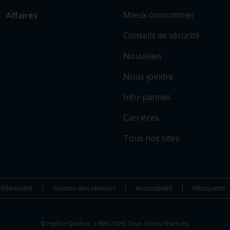
i
vers
Mieux consommer
Affaires
e
les
n
sections
Conseils de sécurité
v
principales
e
Nouvelles
r
Nous joindre
s
c
Info-pannes
e
r
Carrières
t
Tous nos sites
a
i
n
s
fidentialité
Gestion des témoins
Accessibilité
Nétiquette
s
i
t
© Hydro-Québec, 1996-2026. Tous droits réservés.
e