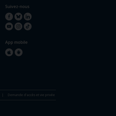
Suivez-nous
Facebook
Bluesky
LinkedIn
YouTube
Instagram
TikTok
App mobile
Apple
Google
Store
Store
Demande d'accès et vie privée