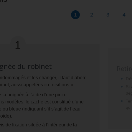
Étape
présentement
Étape
Étape
Éta
1
2
3
4
affichée
1
gnée du robinet
Retir
ndommagés et les changer, il faut d’abord
Dév
binet, aussi appelées « croisillons ».
Si 
dég
 la poignée à l’aide d’une pince
Ter
ins modèles, le cache est constitué d’une
qu’
 ou bleue (indiquant s’il s’agit de l’eau
oide).
s de fixation située à l’intérieur de la