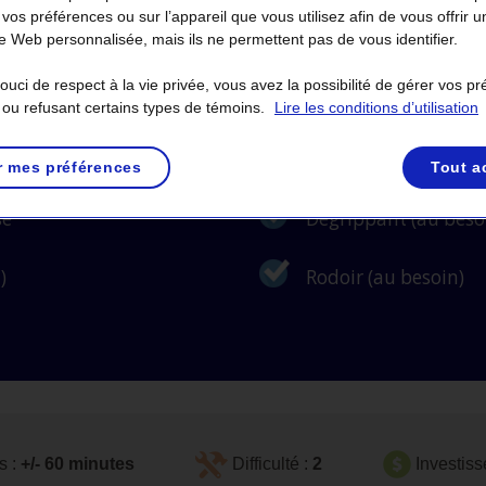
 vos préférences ou sur l’appareil que vous utilisez afin de vous offrir u
 Web personnalisée, mais ils ne permettent pas de vous identifier.
s avez besoin
uci de respect à la vie privée, vous avez la possibilité de gérer vos p
Graisse au silicone (
 ou refusant certains types de témoins.
Lire les conditions d’utilisation
iprise
Ruban de téflon (au 
r mes préférences
Tout a
se
Dégrippant (au beso
)
Rodoir (au besoin)
s :
+/- 60 minutes
Difficulté :
2
Investis