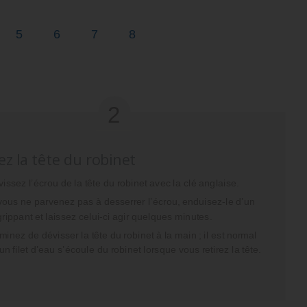
pe
Étape
Étape
Étape
Étape
5
6
7
8
2
ez la tête du robinet
issez l’écrou de la tête du robinet avec la clé anglaise.
vous ne parvenez pas à desserrer l’écrou, enduisez-le d’un
rippant et laissez celui-ci agir quelques minutes.
minez de dévisser la tête du robinet à la main ; il est normal
un filet d’eau s’écoule du robinet lorsque vous retirez la tête.