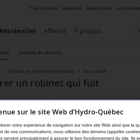
Tous nos sites
Nouvelles
Nous joindre
Info-panne
Résidentiel
Affaires
À propos
mmer
Conseils de sécurité
cher le sous-menu
Conseils en efficacité énergétique
Eau chaude
r un robinet qui fuit
uvent attribuables à la détérioration et au vieil
t. La réparation est très simple. Vous pouvez l
enue sur le site Web d’Hydro-Québec
liorer votre expérience de navigation sur notre site Web ainsi que la q
et de nos communications, nous utilisons des témoins (appelés cookie
Ils servent principalement à assurer le bon fonctionnement du site. Ils 