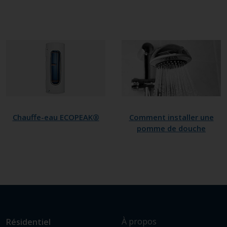
Chauffe-eau ECOPEAK®
Comment installer une
pomme de douche
L
Lien
À propos
Résidentiel