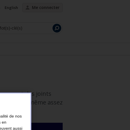
Me connecter
s
English
Lancer
la
recherche
lissement des joints
a faire vous-même assez
ualité de nos
s en
peuvent aussi