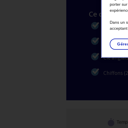
porter sur
expérience
Ce dont vou
Dans un so
Tournevis
acceptant
Pince mult
Gére
Clé anglai
Chiffons (2
Temp