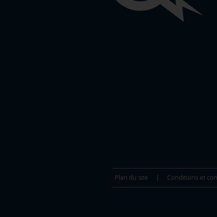
importants
Plan du site
Conditions et con