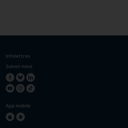
Infolettres
Suivez-nous
Facebook
Bluesky
LinkedIn
YouTube
Instagram
TikTok
App mobile
Apple
Google