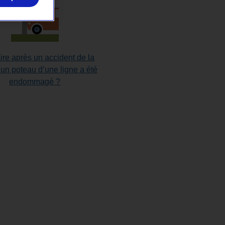
ire après un accident de la
i un poteau d’une ligne a été
endommagé ?