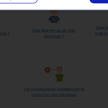
Quoi fa
Quoi faire en cas de choc
ique ?
route s
électrique ?
Les conséquences possibles sur le
corps d’un choc électrique