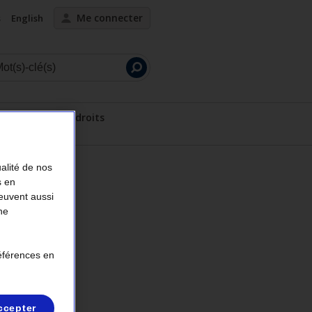
Me connecter
s
English
Lancer
la
recherche
Servitudes et droits
de propriétés
ous-menu
Afficher le sous-menu
ualité de nos
s en
peuvent aussi
ne
références en
ccepter