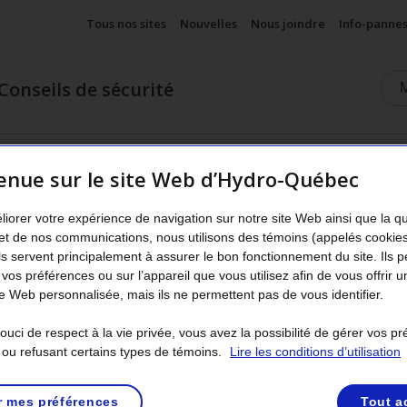
Tous nos sites
Nouvelles
Nous joindre
Info-panne
Conseils de sécurité
 de la
Chocs
Près des installations
À la maison
ion
électriques
hydrauliques
enue sur le site Web d’Hydro-Québec
Afficher le sous-menu
nu
Afficher le sous-menu
Afficher le sous-menu
Afficher le s
Page active
liorer votre expérience de navigation sur notre site Web ainsi que la q
et de nos communications, nous utilisons des témoins (appelés cookie
Ils servent principalement à assurer le bon fonctionnement du site. Ils 
Chocs électriques
 vos préférences ou sur l’appareil que vous utilisez afin de vous offrir u
 Web personnalisée, mais ils ne permettent pas de vous identifier.
uci de respect à la vie privée, vous avez la possibilité de gérer vos p
 ou refusant certains types de témoins.
Lire les conditions d’utilisation
r mes préférences
Tout a