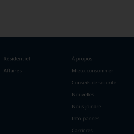
L
Lien
À propos
Résidentiel
i
vers
Mieux consommer
Affaires
e
les
n
sections
Conseils de sécurité
v
principales
e
Nouvelles
r
Nous joindre
s
c
Info-pannes
e
r
Carrières