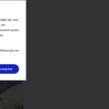
ualité de nos
s en
peuvent aussi
ne
références en
ccepter