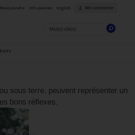
Me connecter
Nous joindre
Info-pannes
English
Lancer
la
droits
recherc
cher le sous-menu
 ou sous terre, peuvent représenter un
es bons réflexes.