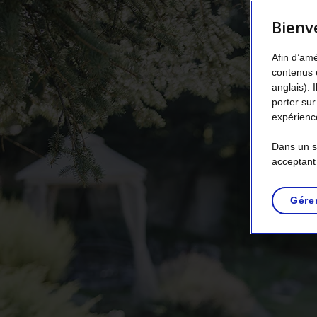
Bienv
Afin d’amé
contenus 
anglais). 
porter sur
expérience
Dans un so
acceptant
Gére