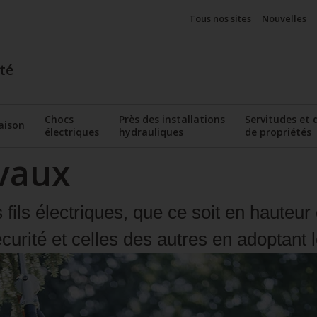
Tous nos sites
Nouvelles
té
Chocs
Près des installations
Servitudes et 
aison
électriques
hydrauliques
de propriétés
Afficher le sous-menu
menu
Afficher le sous-menu
Afficher le sous-menu
Affi
avaux
ils électriques, que ce soit en hauteur
urité et celles des autres en adoptant l