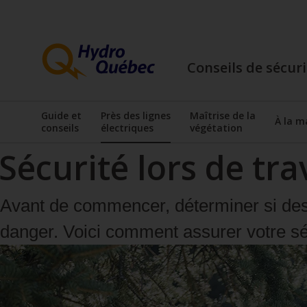
Passer
Passer
au
au
contenu
menu
Conseils de sécuri
principal
de
pied
Guide et
Près des lignes
Maîtrise de la
de
À la m
conseils
électriques
végétation
page
Afficher le sous-menu
Afficher le sous-
Sécurité lors de tr
Avant de commencer, déterminer si des f
danger. Voici comment assurer votre séc