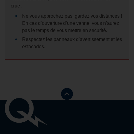
crue :
Ne vous approchez pas, gardez vos distances !
En cas d’ouverture d’une vanne, vous n’aurez
pas le temps de vous mettre en sécurité.
Respectez les panneaux d’avertissement et les
estacades.
Retourner
vers
le
Liens
haut
de
importants
la