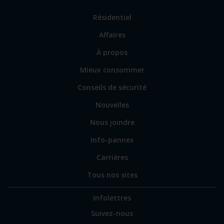
page.
Lien
Résidentiel
vers
Affaires
les
sections
Lien
À propos
principales
vers
Mieux consommer
certains
sites
Conseils de sécurité
spécialisés
Nouvelles
Nous joindre
Info-pannes
Carrières
Tous nos sites
Infolettres
Suivez-nous