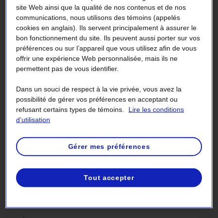
site Web ainsi que la qualité de nos contenus et de nos
Les frais d’accès au réseau, exprimés en
cents par jour
,
communications, nous utilisons des témoins (appelés
cookies en anglais). Ils servent principalement à assurer le
selon le tarif applicable, correspondent à un montant fixe
bon fonctionnement du site. Ils peuvent aussi porter sur vos
que le client doit payer pour le service d’électricité.
préférences ou sur l’appareil que vous utilisez afin de vous
Ils sont calculés à partir d’un montant établi sur une base
offrir une expérience Web personnalisée, mais ils ne
quotidienne, multiplié par le nombre de jours inclus dans
permettent pas de vous identifier.
la période de consommation. Ainsi, le montant varie
Dans un souci de respect à la vie privée, vous avez la
légèrement d’une facture à l’autre, selon le nombre de
possibilité de gérer vos préférences en acceptant ou
jours inclus dans la période de consommation.
refusant certains types de témoins.
Lire les conditions
d’utilisation
Énergie
Gérer mes préférences
L’
énergie
, exprimée en kilowattheures (kWh), est facturée
pour tous les abonnements à un tarif domestique ou
général, sans exception. Dans certains cas, un prix est
Tout accepter
appliqué à une première tranche de kilowattheures, et un
prix moindre, à l’énergie au‑delà de cette tranche.