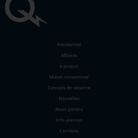
Liens
importants
Lien
Résidentiel
vers
Affaires
les
sections
Lien
À propos
principales
vers
Mieux consommer
certains
sites
Conseils de sécurité
spécialisés
Nouvelles
Nous joindre
Info-pannes
Carrières