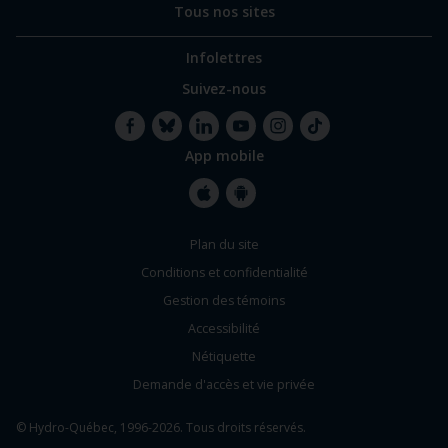
Tous nos sites
Infolettres
Suivez-nous
App mobile
Facebook
Bluesky
LinkedIn
YouTube
Instagram
TikTok
Apple
Google
Plan du site
Store
Store
Conditions et confidentialité
Gestion des témoins
Accessibilité
Nétiquette
Demande d'accès et vie privée
© Hydro-Québec, 1996-2026. Tous droits réservés.