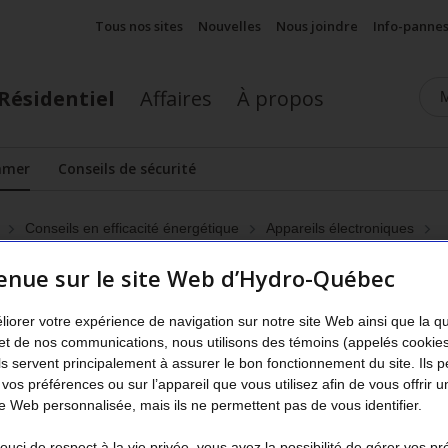
Tous nos sites
Nouvelles
Nous joindre
Info-panne
Résidentiel
Affaires
À propos
mmer
Conseils de sécurité
cher le sous-menu
Conseils en efficacité énergétique
Appareils électroniques
r le mode veille de l’ordinate
enue sur le site Web d’Hydro-Québec
liorer votre expérience de navigation sur notre site Web ainsi que la q
et de nos communications, nous utilisons des témoins (appelés cookie
Ils servent principalement à assurer le bon fonctionnement du site. Ils 
on écoénergétique
 vos préférences ou sur l’appareil que vous utilisez afin de vous offrir u
 Web personnalisée, mais ils ne permettent pas de vous identifier.
onfondre le mode veille et l’écran de veille. Le mode v
uci de respect à la vie privée, vous avez la possibilité de gérer vos p