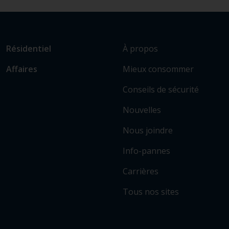
L
Lien
À propos
Résidentiel
i
vers
Mieux consommer
Affaires
e
les
n
sections
Conseils de sécurité
v
principales
e
Nouvelles
r
Nous joindre
s
c
Info-pannes
e
r
Carrières
t
Tous nos sites
a
i
n