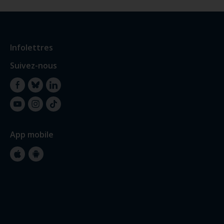
Infolettres
Suivez-nous
Facebook
Bluesky
LinkedIn
YouTube
Instagram
TikTok
App mobile
Apple
Google
Store
Store