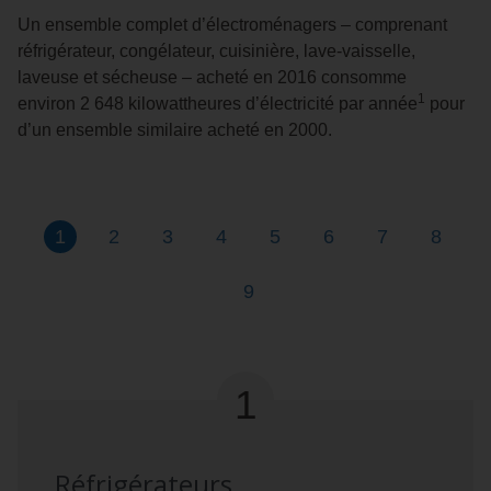
Un ensemble complet d’électroménagers – comprenant
réfrigérateur, congélateur, cuisinière, lave-vaisselle,
laveuse et sécheuse – acheté en 2016 consomme
1
environ 2 648 kilowattheures d’électricité par année
pour
d’un ensemble similaire acheté en 2000.
Liste
Réfrigérateurs
présentement
Congélateurs
Laveuse
Sécheuses
Lave-
Appareils
Distributeurs
Déshum
1
2
3
4
5
6
7
8
d’électroménagers
affichée
vaiselle
de
et
Purificateurs
9
cuisson
refroidisseur
d’air
d’eau
1
Réfrigérateurs