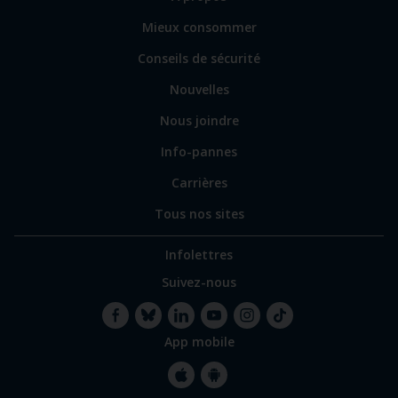
principales
vers
Mieux consommer
certains
sites
Conseils de sécurité
spécialisés
Nouvelles
Nous joindre
Info-pannes
Carrières
Tous nos sites
Infolettres
Suivez-nous
App mobile
Facebook
Bluesky
LinkedIn
YouTube
Instagram
TikTok