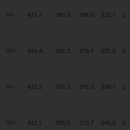
en
cours
421,4
390,3
298,0
525,7
20
2011
pour
ce
qui
est
de
416,4
362,3
278,4
525,3
22
2012
l’efficacité
énergétique.
Consultez
la
liste
421,3
376,2
275,2
538,7
22
2013
des
réfrigérateurs
auxquels
a
411,1
355,5
270,7
546,0
20
été
2014
décernée