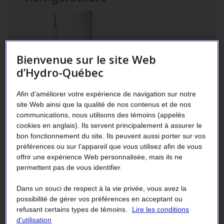
Bienvenue sur le site Web
d’Hydro-Québec
Afin d’améliorer votre expérience de navigation sur notre
site Web ainsi que la qualité de nos contenus et de nos
Les
communications, nous utilisons des témoins (appelés
cookies en anglais). Ils servent principalement à assurer le
modèles
bon fonctionnement du site. Ils peuvent aussi porter sur vos
certifiés
préférences ou sur l’appareil que vous utilisez afin de vous
ENERGY
offrir une expérience Web personnalisée, mais ils ne
®
STAR
Réfrigérateurs
permettent pas de vous identifier.
ont
été
®
Les modèles certifiés
ENERGY STAR
ont été mis à
Dans un souci de respect à la vie privée, vous avez la
mis
possibilité de gérer vos préférences en acceptant ou
l’essai et ont prouvé que leur efficacité dépassait de
refusant certains types de témoins.
Lire les conditions
à
9 ou 10 % la norme de rendement énergétique minimale
d’utilisation
l’essai