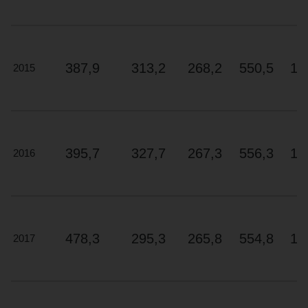
la
désignation
ENERGY
®
STAR
387,9
313,2
268,2
550,5
18
2015
Les
plus
écoénergétiques
2017.
395,7
327,7
267,3
556,3
17
2016
Conseils
sur
l’utilisation
de
votre
réfrigérateur
478,3
295,3
265,8
554,8
14
2017