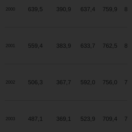
améliorées
639,5
390,9
637,4
759,9
83
2000
ainsi
que
de
réglages
plus
559,4
383,9
633,7
762,5
81
2001
précis
pour
la
température
et
506,3
367,7
592,0
756,0
77
2002
le
dégivrage.
Actuellement,
aucun
modèle
487,1
369,1
523,9
709,4
70
2003
de
cellier