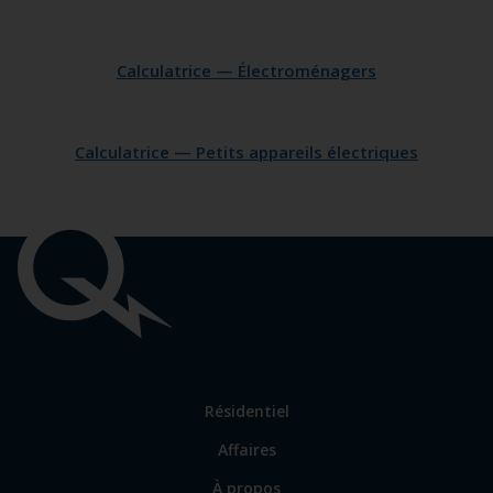
Calculatrice — Électroménagers
Calculatrice — Petits appareils électriques
Liens
importants
Lien
Résidentiel
vers
Affaires
les
sections
Lien
À propos