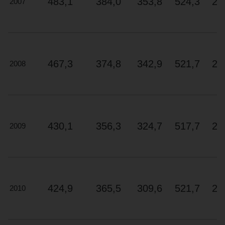
483,1
384,0
353,8
524,3
28
2007
Il
s’agit
de
la
crème
467,3
374,8
342,9
521,7
26
2008
de
la
crème.
Ces
appareils
430,1
356,3
324,7
517,7
23
sont
2009
considérés
comme
les
meilleurs
modèles
424,9
365,5
309,6
521,7
21
2010
certifiés
de
l’année