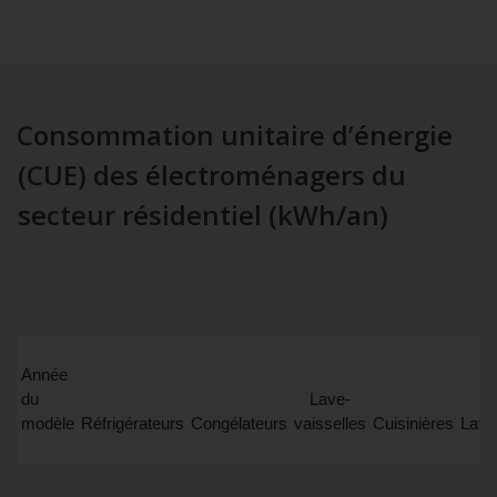
Règlement
sur
l’efficacité
énergétique
du
Consommation unitaire d’énergie
Canada.
(CUE) des électroménagers du
Mieux
isolés,
secteur résidentiel (kWh/an)
ils
sont
dotés
de
compresseurs
haute
Année
efficacité,
du
Lave-
de
modèle
Réfrigérateurs
Congélateurs
vaisselles
Cuisinières
Lave
surfaces
d’échange
thermique