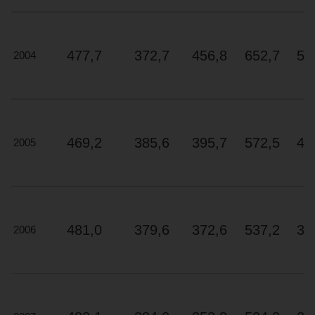
n’est
certifié
ENERGY
477,7
372,7
456,8
652,7
57
2004
®
STAR
.
Chaque
année,
quelques
modèles
469,2
385,6
395,7
572,5
44
2005
de
produits
méritent
la
désignation
481,0
379,6
372,6
537,2
38
2006
ENERGY
®
STAR
Les
plus
écoénergétiques.