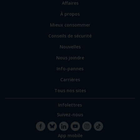
Affaires
les
sections
Lien
À propos
principales
vers
Mieux consommer
certains
sites
Conseils de sécurité
spécialisés
Nouvelles
Nous joindre
Info-pannes
Carrières
Tous nos sites
Infolettres
Suivez-nous
App mobile
Facebook
Bluesky
LinkedIn
YouTube
Instagram
TikTok