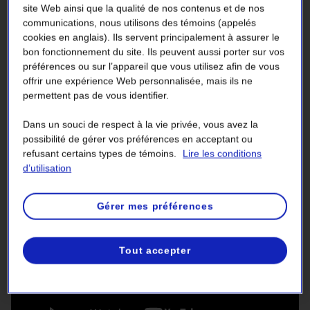
site Web ainsi que la qualité de nos contenus et de nos
communications, nous utilisons des témoins (appelés
Vidéo : La maîtrise de la végétation
cookies en anglais). Ils servent principalement à assurer le
bon fonctionnement du site. Ils peuvent aussi porter sur vos
préférences ou sur l’appareil que vous utilisez afin de vous
Découvrez pourquoi Hydro-Québec veille à maintenir une
offrir une expérience Web personnalisée, mais ils ne
distance de dégagement entre les lignes et la végétation
permettent pas de vous identifier.
se trouvant à proximité du réseau électrique.
Dans un souci de respect à la vie privée, vous avez la
Quand les fils moyenne tension seront-ils dégagés près
possibilité de gérer vos préférences en acceptant ou
de chez moi ?
refusant certains types de témoins.
Lire les conditions
d’utilisation
Gérer mes préférences
Tout accepter