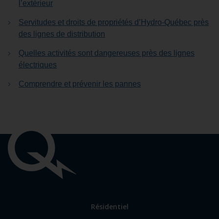
l’extérieur
Servitudes et droits de propriétés d’Hydro-Québec près
des lignes de distribution
Quelles activités sont dangereuses près des lignes
électriques
Comprendre et prévenir les pannes
Liens
importants
Lien
Résidentiel
vers