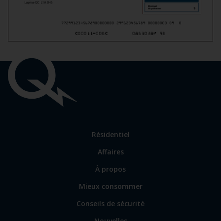
Liens
importants
Lien
Résidentiel
vers
Affaires
les
sections
Lien
À propos
principales
vers
Mieux consommer
certains
sites
Conseils de sécurité
spécialisés
Nouvelles