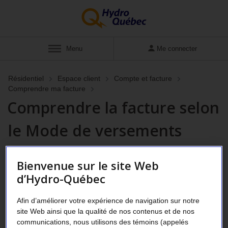
Afficher
Menu
Me connecter
Résidentiel
Espace client
Compte et facture
Comprendre ma facture
Comprendre la facture selon
le Mode de versements
égaux (MVE)
Bienvenue sur le site Web
d’Hydro-Québec
Votre facture est toujours établie au même
montant, lequel a été calculé en fonction de
Afin d’améliorer votre expérience de navigation sur notre
site Web ainsi que la qualité de nos contenus et de nos
votre historique de consommation
communications, nous utilisons des témoins (appelés