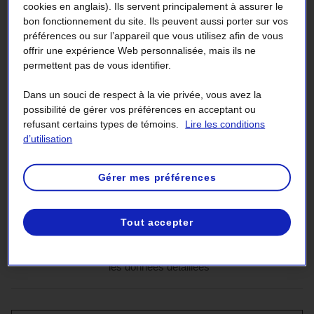
d’électricité de l’année précédente. Une fois
cookies en anglais). Ils servent principalement à assurer le
bon fonctionnement du site. Ils peuvent aussi porter sur vos
par année, la mensualité est soumise à une
préférences ou sur l’appareil que vous utilisez afin de vous
révision et elle est alors ajustée à la hausse
offrir une expérience Web personnalisée, mais ils ne
ou à la baisse. La page 2 de la facture ci-
permettent pas de vous identifier.
dessous, qui fournit les données détaillées
Dans un souci de respect à la vie privée, vous avez la
de votre consommation, est transmise tous
possibilité de gérer vos préférences en acceptant ou
refusant certains types de témoins.
Lire les conditions
les deux mois.
d’utilisation
Gérer mes préférences
Page 1 :
section
les données essentielles
Tout accepter
en
cours
Page 2 :
les données détaillées