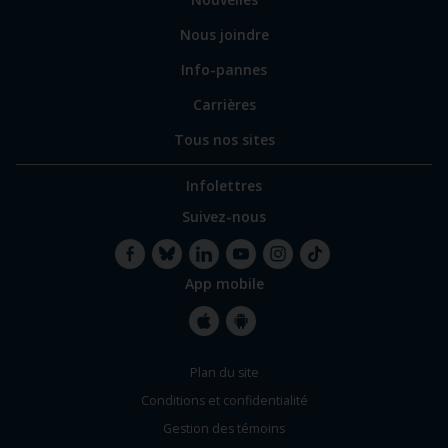
Nous joindre
Info-pannes
Carrières
Tous nos sites
Infolettres
Suivez-nous
App mobile
Facebook
Bluesky
LinkedIn
YouTube
Instagram
TikTok
Apple
Google
Plan du site
Store
Store
Conditions et confidentialité
Gestion des témoins